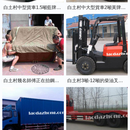
白土村中型貨車1.5噸藍牌4米2廂式貨車
白土村中大型貨車2噸黃牌5米2廂式貨車
白土村幾名師傅正在抬鋼琴上樓
白土村3噸-12噸的柴油叉車出租