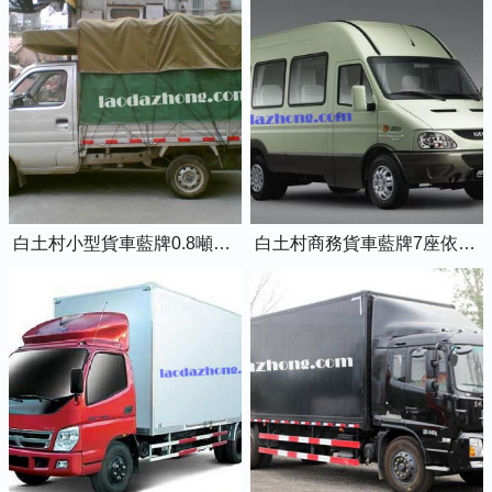
白土村小型貨車藍牌0.8噸小卡車
白土村商務貨車藍牌7座依維柯全順車