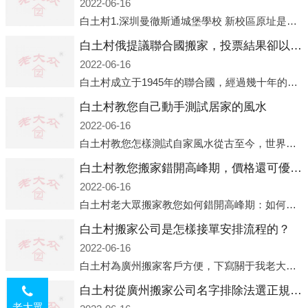
2022-06-16
白土村1.深圳曼徹斯通城堡學校 新校區原址是蛇口國際據悉，此次曼徹斯通城堡學校搬遷到蛇口新校區的開辦與蛇口外籍人員子女學校（蛇口國際）有很大的關聯。2021年，太子灣實驗部就宣布在2022年正式并入蛇口外籍
白土村俄提議聯合國搬家，投票結果卻以慘敗收場
2022-06-16
白土村成立于1945年的聯合國，經過幾十年的發展，如今擁有193個成員國。擁有如此眾多會員國的聯合國，可以說是世界上最具代表性的國際組織，也是世界上分量最重、有著較高話語權的國際組織。但以美國為首的西方國家
白土村教您自己動手測試居家的風水
2022-06-16
白土村教您怎樣測試自家風水從古至今，世界各地的人們都在研究人在乾坤中的位置以及它們所形成的關系。通過探究季節轉換、星象變化，并且在所觀測到的自然規律的指導下，人們開始認識到居住在不同住宅中的人，其一生中的財
白土村教您搬家錯開高峰期，價格還可優惠！
2022-06-16
白土村老大眾搬家教您如何錯開高峰期：如何錯開高峰期搬家，老大眾搬家做了一些電話數據統計和分析，發現市民中午2點左右訪問網站的人是最多的，電話咨詢是早上9點左右是最多的，預約搬家周六和周日是最多的，網上QQ微
白土村搬家公司是怎樣接單安排流程的？
2022-06-16
白土村為廣州搬家客戶方便，下寫關于我老大眾搬家公司接單的流程，九條給搬家朋友參考，了解搬家公司工序，免去搬家時的沒有準備好的工作，給您及時快速的搬好家。一．電話咨詢：專人接待客戶電話咨詢，初步了解客戶搬 家
白土村從廣州搬家公司名字排除法選正規公司
老大眾