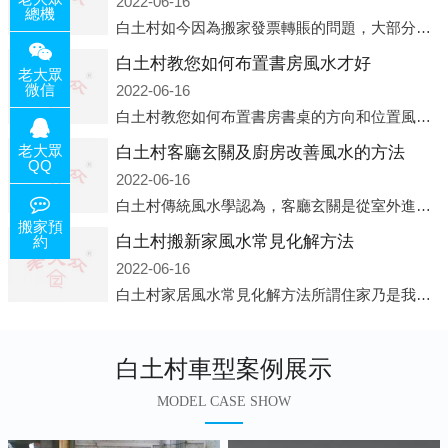
2022-06-16
總機
白土村如今因為搬家發票轉賬的問題，大部分搬家公司都已經注冊了營業執照，早5年前基本上所謂的搬家公司都是無注冊狀態也就是無照營業，由于企業注冊量大增所以各種企業信息展示平臺如雨后春筍般遍地開花，如：天眼查，企
白土村教您如何布置書房風水才好
老大眾
微信
2022-06-16
白土村教您如何布置書房書桌的方向和位置風水中所說的方位，顧名思義包括方向和位置兩個概念，那么書桌的方向應該向著哪里呢？一般來說，將書桌對著門放置比較 好，比如您書房的門是向南的，就將書桌也向著門放置即可；這
老大眾
白土村客廳玄關及廚房改善風水的方法
QQ
2022-06-16
白土村傳統風水學認為，客廳玄關是從室外進入客廳的必經之路，是進入客廳的緩沖區。它讓進入者靜氣斂神，同時也是引氣入室的必經之道。客廳的玄關除了有防泄、遮掩的風水作用之外，并且還有家居裝飾上的美化作用，因此它設
搬家預
白土村搬新家風水常見化解方法
約
2022-06-16
白土村家居風水常見化解方法所謂住家乃是我們日常生活所在的地方，在那兒睡覺，也在那兒恢復白天工作的疲勞。并非經常有人常住的房子、辦公室之類，人們寢食不在那兒的建筑物，此種房子并非家居風水的對象。為什么呢?因為
白土村車型案例展示
MODEL CASE SHOW