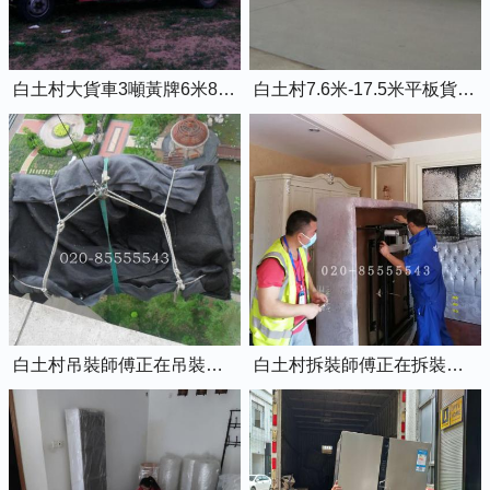
白土村大貨車3噸黃牌6米8的廂式貨車
白土村7.6米-17.5米平板貨車出租
白土村吊裝師傅正在吊裝物品上樓
白土村拆裝師傅正在拆裝家具