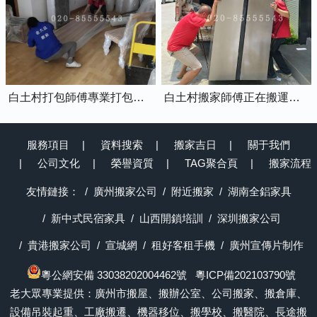
白土村打包師傅專業打包家具中
白土村搬家師傅正在搬運冰箱上樓
服務項目
資料搜索
搬家吉日
關于我們
公司文化
榮譽資質
TAG聚合頁
搬家流程
友情鏈接：
廣州搬家公司
附近搬家
湖南全鋁家具
新中式民宿家具
山西開鎖培訓
深圳搬家公司
貴港搬家公司
宣城網
租好客租手機
廣州宣傳片制作
粵公網安備 33038202004462號
粵ICP備202103790號
老大眾專業提供：廣州市搬屋、搬辦公室、公司搬家、搬倉庫、
設備吊裝起重、工廠搬遷、機器移位、搬學校、搬醫院、長途搬