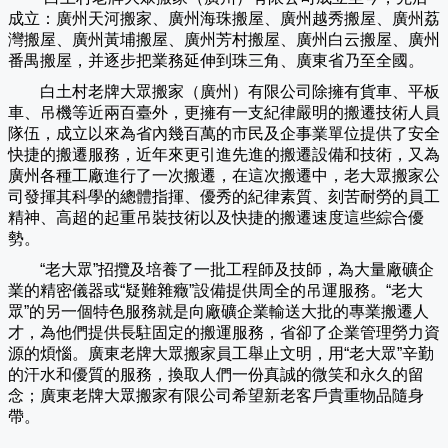
成立：廣州天河搬家、廣州海珠搬屋、廣州越秀搬屋、廣州荔
灣搬屋、廣州黃埔搬屋、廣州芳村搬屋、廣州白云搬屋、廣州
番禺搬屋，并逐步把業務延伸到珠三角、廣東省乃至全國。
白土村老牌大眾搬家（
廣州
）有限公司除擁有貨車、平板
車、吊機等近兩百臺外，更擁有一支紀律嚴明的搬遷技術人員
隊伍，成立以來為省內幾百萬的市民及企事業單位提供了安全
快捷的搬遷服務，近年來更引進先進的搬遷設備和技術，又為
廣州各種工廠進行了一次搬遷，在這次搬遷中，老大眾搬家公
司發揮其科學的總體指揮、優秀的紀律素質、刻苦耐勞的員工
精神、高超的起重吊裝技術以及快捷的搬遷速度這些綜合優
勢。
“老大眾”招攬及培養了一批工程師及技師，為大量廠礦企
業的精密儀器或“疑難雜癥”設備提供周全的吊運服務。“老大
眾”的另一個特色服務就是向廠礦企業輸送大批的專業搬遷人
才，為他們提供長駐固定的搬運服務，省卻了企業管理勞力資
源的煩惱。廣東老牌大眾搬家員工舉止文明，用“老大眾”辛勤
的汗水和優質的服務，換取人們一份真誠的微笑和永久的留
念；廣東老牌大眾搬家有限公司希望新老客戶貴重物品隨身
帶。