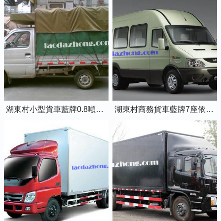
湖東村小型貨車藍牌0.8噸小卡車
湖東村商務貨車藍牌7座依維柯全順車