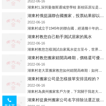
2022-06-16
湖東村1.深圳曼徹斯通城堡學校 新校區原址是蛇口國際據悉，此次曼徹斯通城堡學校搬遷到蛇口新校區的開辦與蛇口外籍人員子女學校（蛇口國際）有很大的關聯。2021年，太子灣實驗部就宣布在2022年正式并入蛇口外籍
湖東村俄提議聯合國搬家，投票結果卻以慘敗收場
2022-06-16
湖東村成立于1945年的聯合國，經過幾十年的發展，如今擁有193個成員國。擁有如此眾多會員國的聯合國，可以說是世界上最具代表性的國際組織，也是世界上分量最重、有著較高話語權的國際組織。但以美國為首的西方國家
湖東村教您自己動手測試居家的風水
2022-06-16
湖東村教您怎樣測試自家風水從古至今，世界各地的人們都在研究人在乾坤中的位置以及它們所形成的關系。通過探究季節轉換、星象變化，并且在所觀測到的自然規律的指導下，人們開始認識到居住在不同住宅中的人，其一生中的財
湖東村教您搬家錯開高峰期，價格還可優惠！
2022-06-16
湖東村老大眾搬家教您如何錯開高峰期：如何錯開高峰期搬家，老大眾搬家做了一些電話數據統計和分析，發現市民中午2點左右訪問網站的人是最多的，電話咨詢是早上9點左右是最多的，預約搬家周六和周日是最多的，網上QQ微
湖東村搬家公司是怎樣接單安排流程的？
2022-06-16
湖東村為廣州搬家客戶方便，下寫關于我老大眾搬家公司接單的流程，九條給搬家朋友參考，了解搬家公司工序，免去搬家時的沒有準備好的工作，給您及時快速的搬好家。一．電話咨詢：專人接待客戶電話咨詢，初步了解客戶搬 家
湖東村從廣州搬家公司名字排除法選正規公司
老大眾