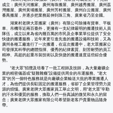
成立：廣州天河搬家、廣州海珠搬屋、廣州越秀搬屋、廣州荔
灣搬屋、廣州黃埔搬屋、廣州芳村搬屋、廣州白云搬屋、廣州
番禺搬屋，并逐步把業務延伸到珠三角、廣東省乃至全國。
湖東村老牌大眾搬家（
廣州
）有限公司除擁有貨車、平板
車、吊機等近兩百臺外，更擁有一支紀律嚴明的搬遷技術人員
隊伍，成立以來為省內幾百萬的市民及企事業單位提供了安全
快捷的搬遷服務，近年來更引進先進的搬遷設備和技術，又為
廣州各種工廠進行了一次搬遷，在這次搬遷中，老大眾搬家公
司發揮其科學的總體指揮、優秀的紀律素質、刻苦耐勞的員工
精神、高超的起重吊裝技術以及快捷的搬遷速度這些綜合優
勢。
“老大眾”招攬及培養了一批工程師及技師，為大量廠礦企
業的精密儀器或“疑難雜癥”設備提供周全的吊運服務。“老大
眾”的另一個特色服務就是向廠礦企業輸送大批的專業搬遷人
才，為他們提供長駐固定的搬運服務，省卻了企業管理勞力資
源的煩惱。廣東老牌大眾搬家員工舉止文明，用“老大眾”辛勤
的汗水和優質的服務，換取人們一份真誠的微笑和永久的留
念；廣東老牌大眾搬家有限公司希望新老客戶貴重物品隨身
帶。