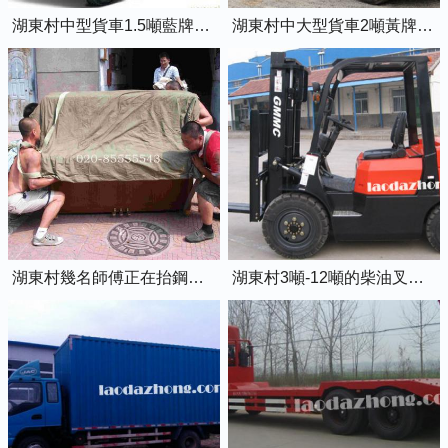
湖東村中型貨車1.5噸藍牌4米2廂式貨車
湖東村中大型貨車2噸黃牌5米2廂式貨車
湖東村幾名師傅正在抬鋼琴上樓
湖東村3噸-12噸的柴油叉車出租