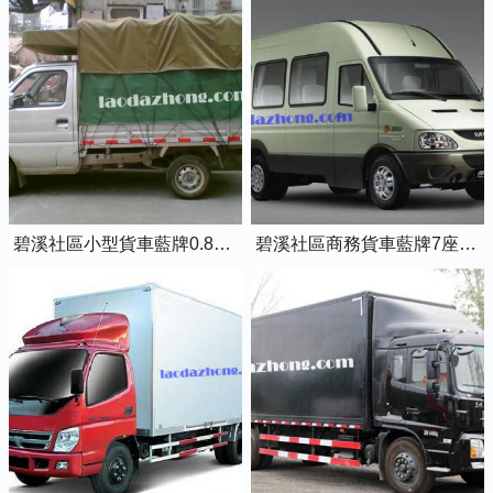
碧溪社區小型貨車藍牌0.8噸小卡車
碧溪社區商務貨車藍牌7座依維柯全順車