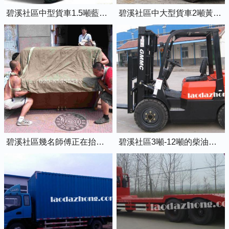
碧溪社區中型貨車1.5噸藍牌4米2廂式貨車
碧溪社區中大型貨車2噸黃牌5米2廂式貨車
碧溪社區幾名師傅正在抬鋼琴上樓
碧溪社區3噸-12噸的柴油叉車出租