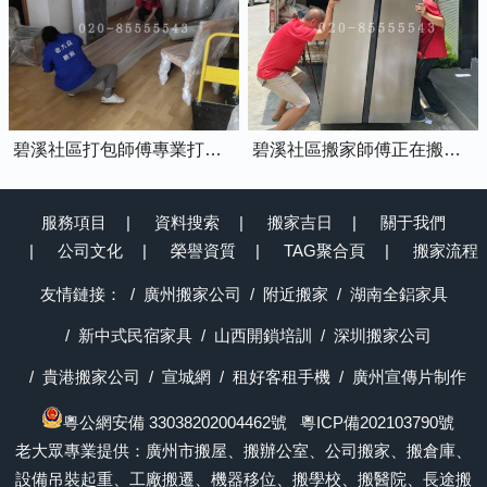
碧溪社區打包師傅專業打包家具中
碧溪社區搬家師傅正在搬運冰箱上樓
服務項目
資料搜索
搬家吉日
關于我們
公司文化
榮譽資質
TAG聚合頁
搬家流程
友情鏈接：
廣州搬家公司
附近搬家
湖南全鋁家具
新中式民宿家具
山西開鎖培訓
深圳搬家公司
貴港搬家公司
宣城網
租好客租手機
廣州宣傳片制作
粵公網安備 33038202004462號
粵ICP備202103790號
老大眾專業提供：廣州市搬屋、搬辦公室、公司搬家、搬倉庫、
設備吊裝起重、工廠搬遷、機器移位、搬學校、搬醫院、長途搬