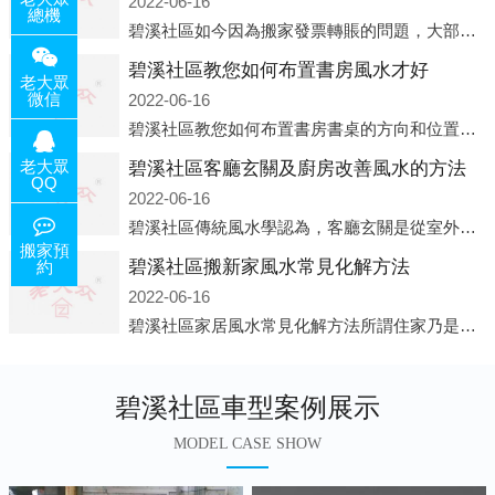
2022-06-16
總機
碧溪社區如今因為搬家發票轉賬的問題，大部分搬家公司都已經注冊了營業執照，早5年前基本上所謂的搬家公司都是無注冊狀態也就是無照營業，由于企業注冊量大增所以各種企業信息展示平臺如雨后春筍般遍地開花，如：天眼查，企
碧溪社區教您如何布置書房風水才好
老大眾
微信
2022-06-16
碧溪社區教您如何布置書房書桌的方向和位置風水中所說的方位，顧名思義包括方向和位置兩個概念，那么書桌的方向應該向著哪里呢？一般來說，將書桌對著門放置比較 好，比如您書房的門是向南的，就將書桌也向著門放置即可；這
老大眾
碧溪社區客廳玄關及廚房改善風水的方法
QQ
2022-06-16
碧溪社區傳統風水學認為，客廳玄關是從室外進入客廳的必經之路，是進入客廳的緩沖區。它讓進入者靜氣斂神，同時也是引氣入室的必經之道。客廳的玄關除了有防泄、遮掩的風水作用之外，并且還有家居裝飾上的美化作用，因此它設
搬家預
碧溪社區搬新家風水常見化解方法
約
2022-06-16
碧溪社區家居風水常見化解方法所謂住家乃是我們日常生活所在的地方，在那兒睡覺，也在那兒恢復白天工作的疲勞。并非經常有人常住的房子、辦公室之類，人們寢食不在那兒的建筑物，此種房子并非家居風水的對象。為什么呢?因為
碧溪社區車型案例展示
MODEL CASE SHOW