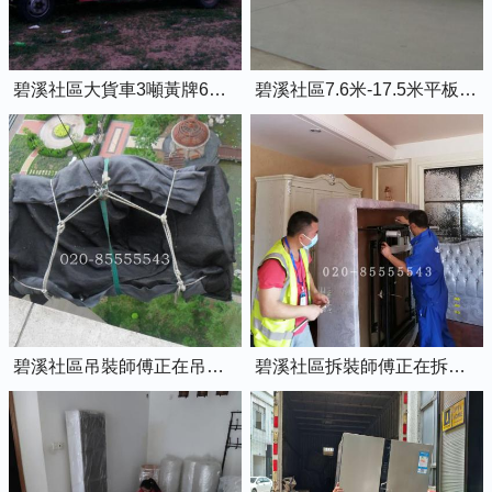
碧溪社區大貨車3噸黃牌6米8的廂式貨車
碧溪社區7.6米-17.5米平板貨車出租
碧溪社區吊裝師傅正在吊裝物品上樓
碧溪社區拆裝師傅正在拆裝家具