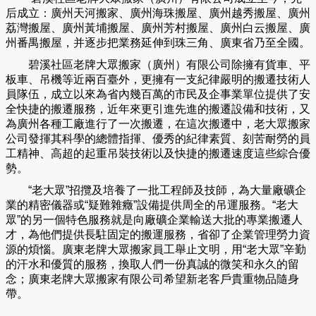
后成立：廣州天河搬家、廣州海珠搬屋、廣州越秀搬屋、廣州
荔灣搬屋、廣州黃埔搬屋、廣州芳村搬屋、廣州白云搬屋、廣
州番禺搬屋，并逐步把業務延伸到珠三角、廣東省乃至全國。
碧溪社區老牌大眾搬家（
廣州
）有限公司除擁有貨車、平
板車、吊機等近兩百臺外，更擁有一支紀律嚴明的搬遷技術人
員隊伍，成立以來為省內幾百萬的市民及企事業單位提供了安
全快捷的搬遷服務，近年來更引進先進的搬遷設備和技術，又
為廣州各種工廠進行了一次搬遷，在這次搬遷中，老大眾搬家
公司發揮其科學的總體指揮、優秀的紀律素質、刻苦耐勞的員
工精神、高超的起重吊裝技術以及快捷的搬遷速度這些綜合優
勢。
“老大眾”招攬及培養了一批工程師及技師，為大量廠礦企
業的精密儀器或“疑難雜癥”設備提供周全的吊運服務。“老大
眾”的另一個特色服務就是向廠礦企業輸送大批的專業搬遷人
才，為他們提供長駐固定的搬運服務，省卻了企業管理勞力資
源的煩惱。廣東老牌大眾搬家員工舉止文明，用“老大眾”辛勤
的汗水和優質的服務，換取人們一份真誠的微笑和永久的留
念；廣東老牌大眾搬家有限公司希望新老客戶貴重物品隨身
帶。