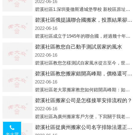
2022-06-16
碧溪社區1.深圳曼徹斯通城堡學校 新校區原址是蛇口國際據悉，此次曼徹斯通城堡學校搬遷到蛇口新校區的開辦與蛇口外籍人員子女學校（蛇口國際）有很大的關聯。2021年，太子灣實驗部就宣布在2022年正式并入蛇口外籍
碧溪社區俄提議聯合國搬家，投票結果卻以慘敗收場
2022-06-16
碧溪社區成立于1945年的聯合國，經過幾十年的發展，如今擁有193個成員國。擁有如此眾多會員國的聯合國，可以說是世界上最具代表性的國際組織，也是世界上分量最重、有著較高話語權的國際組織。但以美國為首的西方國家
碧溪社區教您自己動手測試居家的風水
2022-06-16
碧溪社區教您怎樣測試自家風水從古至今，世界各地的人們都在研究人在乾坤中的位置以及它們所形成的關系。通過探究季節轉換、星象變化，并且在所觀測到的自然規律的指導下，人們開始認識到居住在不同住宅中的人，其一生中的財
碧溪社區教您搬家錯開高峰期，價格還可優惠！
2022-06-16
碧溪社區老大眾搬家教您如何錯開高峰期：如何錯開高峰期搬家，老大眾搬家做了一些電話數據統計和分析，發現市民中午2點左右訪問網站的人是最多的，電話咨詢是早上9點左右是最多的，預約搬家周六和周日是最多的，網上QQ微
碧溪社區搬家公司是怎樣接單安排流程的？
2022-06-16
碧溪社區為廣州搬家客戶方便，下寫關于我老大眾搬家公司接單的流程，九條給搬家朋友參考，了解搬家公司工序，免去搬家時的沒有準備好的工作，給您及時快速的搬好家。一．電話咨詢：專人接待客戶電話咨詢，初步了解客戶搬 家
碧溪社區從廣州搬家公司名字排除法選正規公司
老大眾