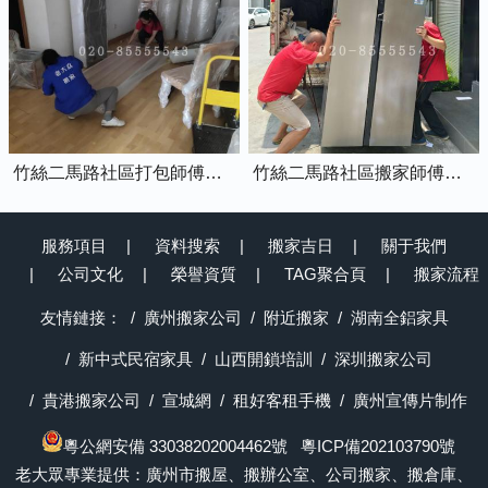
竹絲二馬路社區打包師傅專業打包家具中
竹絲二馬路社區搬家師傅正在搬運冰箱上樓
服務項目
資料搜索
搬家吉日
關于我們
公司文化
榮譽資質
TAG聚合頁
搬家流程
友情鏈接：
廣州搬家公司
附近搬家
湖南全鋁家具
新中式民宿家具
山西開鎖培訓
深圳搬家公司
貴港搬家公司
宣城網
租好客租手機
廣州宣傳片制作
粵公網安備 33038202004462號
粵ICP備202103790號
老大眾專業提供：廣州市搬屋、搬辦公室、公司搬家、搬倉庫、