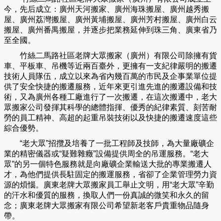
今，先后成立：廣州天河搬家、廣州海珠搬屋、廣州越秀搬
屋、廣州荔灣搬屋、廣州黃埔搬屋、廣州芳村搬屋、廣州白云
搬屋、廣州番禺搬屋，并逐步把業務延伸到珠三角、廣東省乃
至全國。
竹絲二馬路社區老牌大眾搬家（
廣州
）有限公司除擁有貨
車、平板車、吊機等近兩百臺外，更擁有一支紀律嚴明的搬遷
技術人員隊伍，成立以來為省內幾百萬的市民及企事業單位提
供了安全快捷的搬遷服務，近年來更引進先進的搬遷設備和技
術，又為廣州各種工廠進行了一次搬遷，在這次搬遷中，老大
眾搬家公司發揮其科學的總體指揮、優秀的紀律素質、刻苦耐
勞的員工精神、高超的起重吊裝技術以及快捷的搬遷速度這些
綜合優勢。
“老大眾”招攬及培養了一批工程師及技師，為大量廠礦企
業的精密儀器或“疑難雜癥”設備提供周全的吊運服務。“老大
眾”的另一個特色服務就是向廠礦企業輸送大批的專業搬遷人
才，為他們提供長駐固定的搬運服務，省卻了企業管理勞力資
源的煩惱。廣東老牌大眾搬家員工舉止文明，用“老大眾”辛勤
的汗水和優質的服務，換取人們一份真誠的微笑和永久的留
念；廣東老牌大眾搬家有限公司希望新老客戶貴重物品隨身
帶。