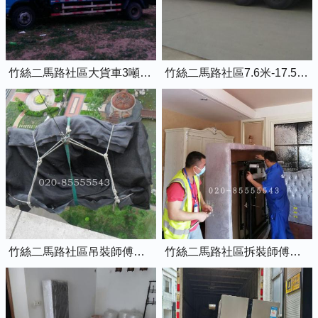
竹絲二馬路社區大貨車3噸黃牌6米8的廂式貨車
竹絲二馬路社區7.6米-17.5米平板貨車出租
竹絲二馬路社區吊裝師傅正在吊裝物品上樓
竹絲二馬路社區拆裝師傅正在拆裝家具