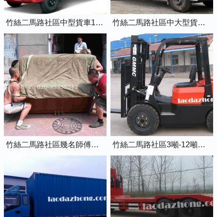
竹絲二馬路社區中型貨車1.5噸藍牌4米2廂式貨車
竹絲二馬路社區中大型貨車2噸黃牌5米2廂式貨車
竹絲二馬路社區幾名師傅正在抬鋼琴上樓
竹絲二馬路社區3噸-12噸的柴油叉車出租