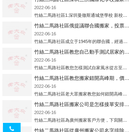
2022-06-16
竹絲二馬路社區1.深圳曼徹斯通城堡學校 新校區原址是蛇口國際據悉，此次曼徹斯通城堡學校搬遷到蛇口新校區的開辦與蛇口外籍人員子女學校（蛇口國際）有很大的關聯。2021年，太子灣實驗部就宣布在2022年正式并入蛇口外籍
竹絲二馬路社區俄提議聯合國搬家，投票結果卻以慘敗收場
2022-06-16
竹絲二馬路社區成立于1945年的聯合國，經過幾十年的發展，如今擁有193個成員國。擁有如此眾多會員國的聯合國，可以說是世界上最具代表性的國際組織，也是世界上分量最重、有著較高話語權的國際組織。但以美國為首的西方國家
竹絲二馬路社區教您自己動手測試居家的風水
2022-06-16
竹絲二馬路社區教您怎樣測試自家風水從古至今，世界各地的人們都在研究人在乾坤中的位置以及它們所形成的關系。通過探究季節轉換、星象變化，并且在所觀測到的自然規律的指導下，人們開始認識到居住在不同住宅中的人，其一生中的財
竹絲二馬路社區教您搬家錯開高峰期，價格還可優惠！
2022-06-16
竹絲二馬路社區老大眾搬家教您如何錯開高峰期：如何錯開高峰期搬家，老大眾搬家做了一些電話數據統計和分析，發現市民中午2點左右訪問網站的人是最多的，電話咨詢是早上9點左右是最多的，預約搬家周六和周日是最多的，網上QQ微
竹絲二馬路社區搬家公司是怎樣接單安排流程的？
2022-06-16
竹絲二馬路社區為廣州搬家客戶方便，下寫關于我老大眾搬家公司接單的流程，九條給搬家朋友參考，了解搬家公司工序，免去搬家時的沒有準備好的工作，給您及時快速的搬好家。一．電話咨詢：專人接待客戶電話咨詢，初步了解客戶搬 家
竹絲二馬路社區從廣州搬家公司名字排除法選正規公司