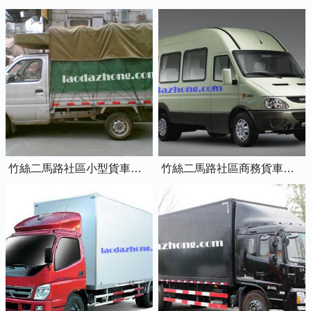
竹絲二馬路社區小型貨車藍牌0.8噸小卡車
竹絲二馬路社區商務貨車藍牌7座依維柯全順車