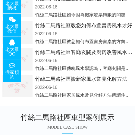
老大眾
2022-06-16
總機
竹絲二馬路社區如今因為搬家發票轉賬的問題，大部分搬家公司都已經注冊了營業執照，早5年前基本上所謂的搬家公司都是無注冊狀態也就是無照營業，由于企業注冊量大增所以各種企業信息展示平臺如雨后春筍般遍地開花，如：天眼查，企
竹絲二馬路社區教您如何布置書房風水才好
老大眾
微信
2022-06-16
竹絲二馬路社區教您如何布置書房書桌的方向和位置風水中所說的方位，顧名思義包括方向和位置兩個概念，那么書桌的方向應該向著哪里呢？一般來說，將書桌對著門放置比較 好，比如您書房的門是向南的，就將書桌也向著門放置即可；這
老大眾
竹絲二馬路社區客廳玄關及廚房改善風水的方法
QQ
2022-06-16
竹絲二馬路社區傳統風水學認為，客廳玄關是從室外進入客廳的必經之路，是進入客廳的緩沖區。它讓進入者靜氣斂神，同時也是引氣入室的必經之道。客廳的玄關除了有防泄、遮掩的風水作用之外，并且還有家居裝飾上的美化作用，因此它設
搬家預
約
竹絲二馬路社區搬新家風水常見化解方法
2022-06-16
竹絲二馬路社區家居風水常見化解方法所謂住家乃是我們日常生活所在的地方，在那兒睡覺，也在那兒恢復白天工作的疲勞。并非經常有人常住的房子、辦公室之類，人們寢食不在那兒的建筑物，此種房子并非家居風水的對象。為什么呢?因為
竹絲二馬路社區車型案例展示
MODEL CASE SHOW