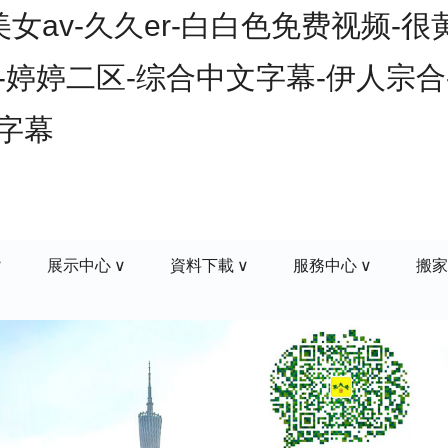
av-久久er-白白色免费视频-很
-婷婷二区-综合中文字幕-伊人宗合-
文字幕
展示中心
資料下載
服務中心
搬家