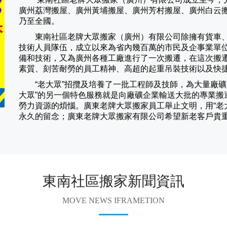
廣州荔灣搬屋、廣州黃埔搬屋、廣州芳村搬屋、廣州白云
乃至全國。
東南社區老牌大眾搬家（
廣州
）有限公司除擁有貨車
技術人員隊伍，成立以來為省內幾百萬的市民及企事業單
備和技術，又為廣州各種工廠進行了一次搬遷，在這次搬
素質、刻苦耐勞的員工精神、高超的起重吊裝技術以及快
“老大眾”招攬及培養了一批工程師及技師，為大量廠礦企
大眾”的另一個特色服務就是向廠礦企業輸送大批的專業搬
勞力資源的煩惱。廣東老牌大眾搬家員工舉止文明，用“老
永久的留念；廣東老牌大眾搬家有限公司希望新老客戶貴
東南社區搬家新聞資訊
MOVE NEWS IFRAMETION