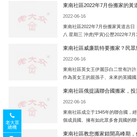
2022-06-16
東南社區2022年7月份搬家黃道吉日：
八 星期三 沖虎(甲寅)公歷2022年7
(庚申)公歷2022年7月13日 農歷六
東南社區威廉凱特要搬家？民眾
2022-06-16
東南社區英女王伊麗莎白二世有許許
作為英女王的親孫子、未來的英國國
王的房產。目前，威廉凱特以及三個
東南社區俄提議聯合國搬家，投
處是位于倫敦的肯辛頓宮，一處
2022-06-16
東南社區成立于1945年的聯合國，
個成員國。擁有如此眾多會員國的聯
老大眾
總機
性的國際組織，也是世界上分量最重
東南社區教您搬家錯開高峰期，
但以美國為首的西方國家