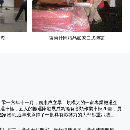
服務
東南社區精品搬家日式搬家
二零一六年十一月，廣東成立早、規模大的一家專業搬遷企
營運車輛，五人的搬運隊發展成為擁有各類作業車輛20臺，員
搬家物流,近年來承攬了一批具有影響力的大型起重吊裝工
先后成立：廣州天河搬家、廣州海珠搬屋、廣州越秀搬屋、