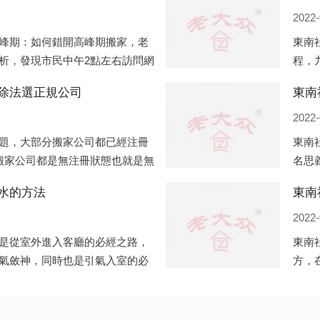
2022-
峰期：如何錯開高峰期搬家，老
東南
析，發現市民中午2點左右訪問網
程，
點左右是最多的，預約搬家周六和
備好
除法選正規公司
東南
電話
2022-
題，大部分搬家公司都已經注冊
東南
搬家公司都是無注冊狀態也就是無
名思
種企業信息展示平臺如雨后春筍
一般
水的方法
東南
將書
2022-
是從室外進入客廳的必經之路，
東南
氣斂神，同時也是引氣入室的必
方，
掩的風水作用之外，并且還有家
的房
居風