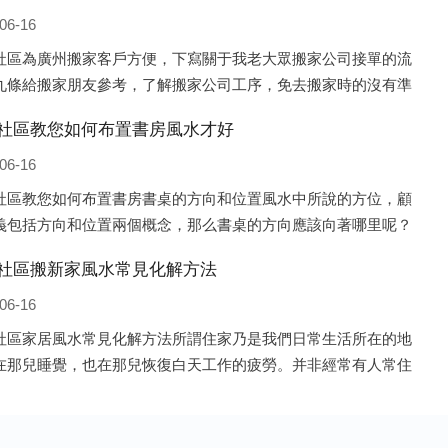
06-16
社區為廣州搬家客戶方便，下寫關于我老大眾搬家公司接單的流
九條給搬家朋友參考，了解搬家公司工序，免去搬家時的沒有準
的工作，給您及時快速的搬好家。一．電話咨詢：專人接待客戶
社區教您如何布置書房風水才好
咨詢，初步了解客戶搬 家
06-16
社區教您如何布置書房書桌的方向和位置風水中所說的方位，顧
義包括方向和位置兩個概念，那么書桌的方向應該向著哪里呢？
來說，將書桌對著門放置比較 好，比如您書房的門是向南的，就
社區搬新家風水常見化解方法
桌也向著門放置即可；這
06-16
社區家居風水常見化解方法所謂住家乃是我們日常生活所在的地
在那兒睡覺，也在那兒恢復白天工作的疲勞。并非經常有人常住
子、辦公室之類，人們寢食不在那兒的建筑物，此種房子并非家
水的對象。為什么呢?因為