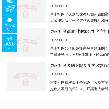
2022-06-16
老大眾
微信
東南社區老大眾搬家教您如何錯開高
大眾搬家做了一些電話數據統計和分
老大眾
站的人是最多的，電話咨詢是早上9
QQ
東南社區從廣州搬家公司名字排
周日是最多的，網上QQ微
2022-06-16
搬家預
約
東南社區如今因為搬家發票轉賬的問
了營業執照，早5年前基本上所謂的
照營業，由于企業注冊量大增所以各
東南社區客廳玄關及廚房改善風
般遍地開花，如：天眼查，企
2022-06-16
東南社區傳統風水學認為，客廳玄關
是進入客廳的緩沖區。它讓進入者靜
經之道。客廳的玄關除了有防泄、遮
居裝飾上的美化作用，因此它設