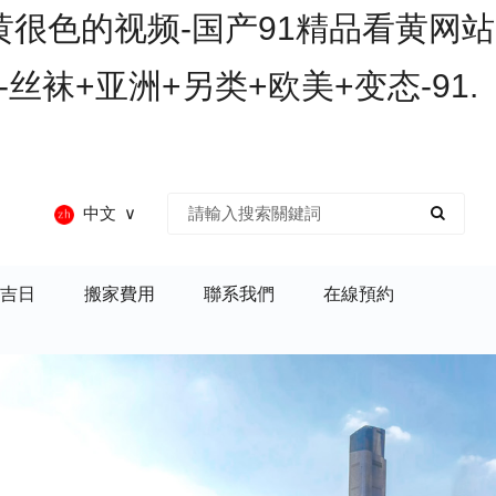
黄很色的视频-国产91精品看黄网站
丝袜+亚洲+另类+欧美+变态-91.
中文
吉日
搬家費用
聯系我們
在線預約