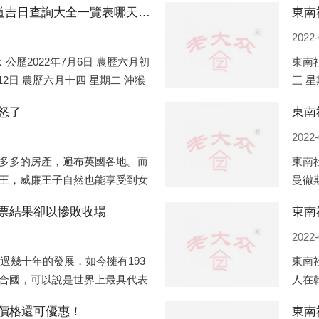
東南社區2022年7月份搬家的黃道吉日查詢大全一覽表哪天適合搬家好日子
2022-
公歷2022年7月6日 農歷六月初
東南社
月12日 農歷六月十四 星期二 沖猴
三 星
月十五 星期三 沖雞
午)公
怒了
2022-
多多的房產，遍布英國各地。而
東南
王，威廉王子自然也能享受到女
曼徹
孩子有兩個經常居住的地點，一
（蛇
票結果卻以慘敗收場
東南
正式
2022-
經過幾十年的發展，如今擁有193
東南
合國，可以說是世界上最具代表
人在
、有著較高話語權的國際組織。
變化
價格還可優惠！
東南
不同