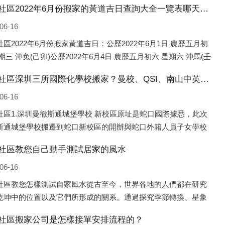
東南社區2022年6月份搬家的黃道吉日查詢大全一覽表哪天適合搬家好日子
06-16
區2022年6月份搬家黃道吉日：公歷2022年6月1日 農歷五月初
期三 沖兔(己卯)公歷2022年6月4日 農歷五月初六 星期六 沖馬(壬
歷2022年6月8日 農歷五月初十 星期三 沖狗(丙
東南社區深圳三所國際化學校搬家？曼校、QSI、南山中英文搬走了
06-16
社區1.深圳曼徹斯通城堡學校 新校區原址是蛇口國際據悉，此次
斯通城堡學校搬遷到蛇口新校區的開辦與蛇口外籍人員子女學校
口國際）有很大的關聯。2021年，太子灣實驗部就宣布在2022年
社區教您自己動手測試居家的風水
并入蛇口外籍
06-16
社區教您怎樣測試自家風水從古至今，世界各地的人們都在研究
乾坤中的位置以及它們所形成的關系。通過探究季節轉換、星象
，并且在所觀測到的自然規律的指導下，人們開始認識到居住在
社區搬家公司是怎樣接單安排流程的？
住宅中的人，其一生中的財