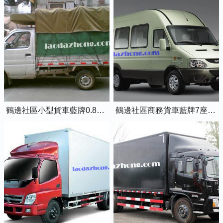
鶴邊社區小型貨車藍牌0.8噸小卡車
鶴邊社區商務貨車藍牌7座依維柯全順車