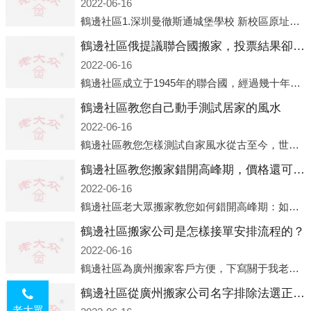
2022-06-16
鶴邊社區1.深圳曼徹斯通城堡學校 新校區原址是蛇口國際據悉，此次曼徹斯通城堡學校搬遷到蛇口新校區的開辦與蛇口外籍人員子女學校（蛇口國際）有很大的關聯。2021年，太子灣實驗部就宣布在2022年正式并入蛇口外籍
鶴邊社區俄提議聯合國搬家，投票結果卻以慘敗收場
2022-06-16
鶴邊社區成立于1945年的聯合國，經過幾十年的發展，如今擁有193個成員國。擁有如此眾多會員國的聯合國，可以說是世界上最具代表性的國際組織，也是世界上分量最重、有著較高話語權的國際組織。但以美國為首的西方國家
鶴邊社區教您自己動手測試居家的風水
2022-06-16
鶴邊社區教您怎樣測試自家風水從古至今，世界各地的人們都在研究人在乾坤中的位置以及它們所形成的關系。通過探究季節轉換、星象變化，并且在所觀測到的自然規律的指導下，人們開始認識到居住在不同住宅中的人，其一生中的財
鶴邊社區教您搬家錯開高峰期，價格還可優惠！
2022-06-16
鶴邊社區老大眾搬家教您如何錯開高峰期：如何錯開高峰期搬家，老大眾搬家做了一些電話數據統計和分析，發現市民中午2點左右訪問網站的人是最多的，電話咨詢是早上9點左右是最多的，預約搬家周六和周日是最多的，網上QQ微
鶴邊社區搬家公司是怎樣接單安排流程的？
2022-06-16
鶴邊社區為廣州搬家客戶方便，下寫關于我老大眾搬家公司接單的流程，九條給搬家朋友參考，了解搬家公司工序，免去搬家時的沒有準備好的工作，給您及時快速的搬好家。一．電話咨詢：專人接待客戶電話咨詢，初步了解客戶搬 家
鶴邊社區從廣州搬家公司名字排除法選正規公司
老大眾