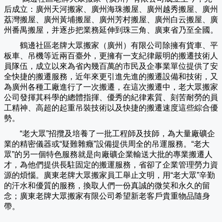
后成立：廣州天河搬家、廣州海珠搬屋、廣州越秀搬屋、廣州
荔灣搬屋、廣州黃埔搬屋、廣州芳村搬屋、廣州白云搬屋、廣
州番禺搬屋，并逐步把業務延伸到珠三角、廣東省乃至全國。
鶴邊社區老牌大眾搬家（
廣州
）有限公司除擁有貨車、平
板車、吊機等近兩百臺外，更擁有一支紀律嚴明的搬遷技術人
員隊伍，成立以來為省內幾百萬的市民及企事業單位提供了安
全快捷的搬遷服務，近年來更引進先進的搬遷設備和技術，又
為廣州各種工廠進行了一次搬遷，在這次搬遷中，老大眾搬家
公司發揮其科學的總體指揮、優秀的紀律素質、刻苦耐勞的員
工精神、高超的起重吊裝技術以及快捷的搬遷速度這些綜合優
勢。
“老大眾”招攬及培養了一批工程師及技師，為大量廠礦企
業的精密儀器或“疑難雜癥”設備提供周全的吊運服務。“老大
眾”的另一個特色服務就是向廠礦企業輸送大批的專業搬遷人
才，為他們提供長駐固定的搬運服務，省卻了企業管理勞力資
源的煩惱。廣東老牌大眾搬家員工舉止文明，用“老大眾”辛勤
的汗水和優質的服務，換取人們一份真誠的微笑和永久的留
念；廣東老牌大眾搬家有限公司希望新老客戶貴重物品隨身
帶。