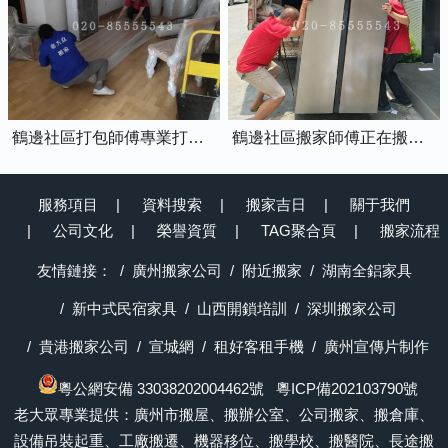
鶴邊社區打包師傅專業打包家具中
鶴邊社區搬家師傅正在搬運冰箱上樓
服務項目
資料搜索
搬家吉日
關于我們
公司文化
榮譽資質
TAG聚合頁
搬家流程
友情鏈接：
廣州搬家公司
附近搬家
湖南全鋁家具
新中式民宿家具
山西開鎖培訓
深圳搬家公司
貴港搬家公司
宣城網
租好客租手機
廣州宣傳片制作
粵公網安備 33038202004462號
粵ICP備202103790號
老大眾專業提供：廣州市搬屋、搬辦公室、公司搬家、搬倉庫、
設備吊裝起重、工廠搬遷、機器移位、搬學校、搬醫院、長途搬