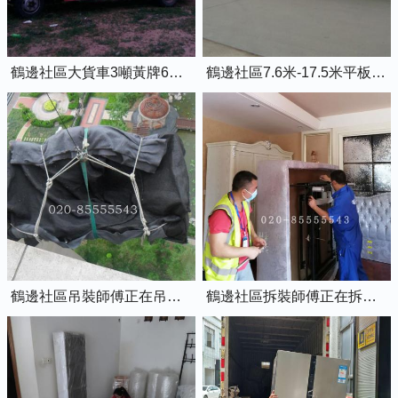
鶴邊社區大貨車3噸黃牌6米8的廂式貨車
鶴邊社區7.6米-17.5米平板貨車出租
鶴邊社區吊裝師傅正在吊裝物品上樓
鶴邊社區拆裝師傅正在拆裝家具