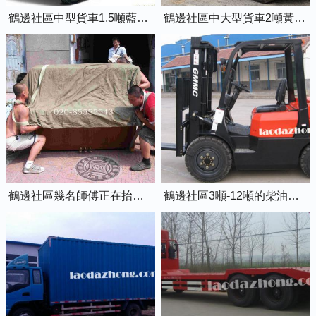
鶴邊社區中型貨車1.5噸藍牌4米2廂式貨車
鶴邊社區中大型貨車2噸黃牌5米2廂式貨車
鶴邊社區幾名師傅正在抬鋼琴上樓
鶴邊社區3噸-12噸的柴油叉車出租