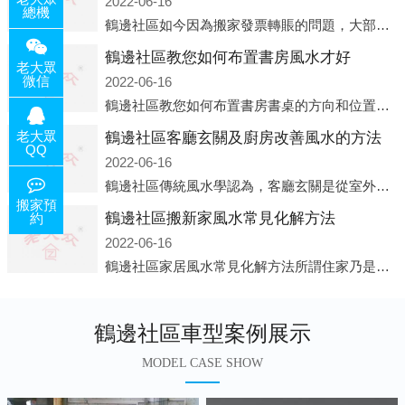
2022-06-16
總機
鶴邊社區如今因為搬家發票轉賬的問題，大部分搬家公司都已經注冊了營業執照，早5年前基本上所謂的搬家公司都是無注冊狀態也就是無照營業，由于企業注冊量大增所以各種企業信息展示平臺如雨后春筍般遍地開花，如：天眼查，企
鶴邊社區教您如何布置書房風水才好
老大眾
微信
2022-06-16
鶴邊社區教您如何布置書房書桌的方向和位置風水中所說的方位，顧名思義包括方向和位置兩個概念，那么書桌的方向應該向著哪里呢？一般來說，將書桌對著門放置比較 好，比如您書房的門是向南的，就將書桌也向著門放置即可；這
老大眾
鶴邊社區客廳玄關及廚房改善風水的方法
QQ
2022-06-16
鶴邊社區傳統風水學認為，客廳玄關是從室外進入客廳的必經之路，是進入客廳的緩沖區。它讓進入者靜氣斂神，同時也是引氣入室的必經之道。客廳的玄關除了有防泄、遮掩的風水作用之外，并且還有家居裝飾上的美化作用，因此它設
搬家預
鶴邊社區搬新家風水常見化解方法
約
2022-06-16
鶴邊社區家居風水常見化解方法所謂住家乃是我們日常生活所在的地方，在那兒睡覺，也在那兒恢復白天工作的疲勞。并非經常有人常住的房子、辦公室之類，人們寢食不在那兒的建筑物，此種房子并非家居風水的對象。為什么呢?因為
鶴邊社區車型案例展示
MODEL CASE SHOW