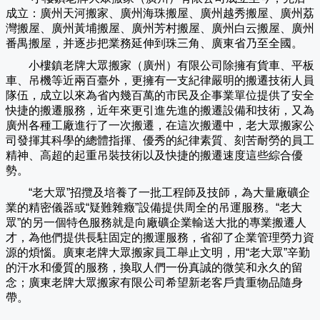
成立：廣州天河搬家、廣州海珠搬屋、廣州越秀搬屋、廣州荔
灣搬屋、廣州黃埔搬屋、廣州芳村搬屋、廣州白云搬屋、廣州
番禺搬屋，并逐步把業務延伸到珠三角、廣東省乃至全國。
小樓鎮老牌大眾搬家（
廣州
）有限公司除擁有貨車、平板
車、吊機等近兩百臺外，更擁有一支紀律嚴明的搬遷技術人員
隊伍，成立以來為省內幾百萬的市民及企事業單位提供了安全
快捷的搬遷服務，近年來更引進先進的搬遷設備和技術，又為
廣州各種工廠進行了一次搬遷，在這次搬遷中，老大眾搬家公
司發揮其科學的總體指揮、優秀的紀律素質、刻苦耐勞的員工
精神、高超的起重吊裝技術以及快捷的搬遷速度這些綜合優
勢。
“老大眾”招攬及培養了一批工程師及技師，為大量廠礦企
業的精密儀器或“疑難雜癥”設備提供周全的吊運服務。“老大
眾”的另一個特色服務就是向廠礦企業輸送大批的專業搬遷人
才，為他們提供長駐固定的搬運服務，省卻了企業管理勞力資
源的煩惱。廣東老牌大眾搬家員工舉止文明，用“老大眾”辛勤
的汗水和優質的服務，換取人們一份真誠的微笑和永久的留
念；廣東老牌大眾搬家有限公司希望新老客戶貴重物品隨身
帶。