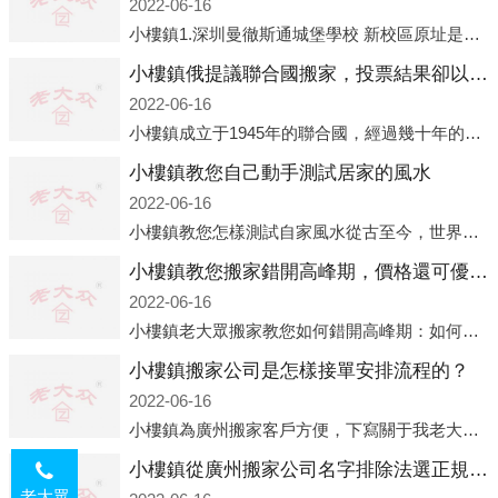
2022-06-16
小樓鎮1.深圳曼徹斯通城堡學校 新校區原址是蛇口國際據悉，此次曼徹斯通城堡學校搬遷到蛇口新校區的開辦與蛇口外籍人員子女學校（蛇口國際）有很大的關聯。2021年，太子灣實驗部就宣布在2022年正式并入蛇口外籍
小樓鎮俄提議聯合國搬家，投票結果卻以慘敗收場
2022-06-16
小樓鎮成立于1945年的聯合國，經過幾十年的發展，如今擁有193個成員國。擁有如此眾多會員國的聯合國，可以說是世界上最具代表性的國際組織，也是世界上分量最重、有著較高話語權的國際組織。但以美國為首的西方國家
小樓鎮教您自己動手測試居家的風水
2022-06-16
小樓鎮教您怎樣測試自家風水從古至今，世界各地的人們都在研究人在乾坤中的位置以及它們所形成的關系。通過探究季節轉換、星象變化，并且在所觀測到的自然規律的指導下，人們開始認識到居住在不同住宅中的人，其一生中的財
小樓鎮教您搬家錯開高峰期，價格還可優惠！
2022-06-16
小樓鎮老大眾搬家教您如何錯開高峰期：如何錯開高峰期搬家，老大眾搬家做了一些電話數據統計和分析，發現市民中午2點左右訪問網站的人是最多的，電話咨詢是早上9點左右是最多的，預約搬家周六和周日是最多的，網上QQ微
小樓鎮搬家公司是怎樣接單安排流程的？
2022-06-16
小樓鎮為廣州搬家客戶方便，下寫關于我老大眾搬家公司接單的流程，九條給搬家朋友參考，了解搬家公司工序，免去搬家時的沒有準備好的工作，給您及時快速的搬好家。一．電話咨詢：專人接待客戶電話咨詢，初步了解客戶搬 家
小樓鎮從廣州搬家公司名字排除法選正規公司
老大眾