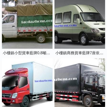
小樓鎮小型貨車藍牌0.8噸小卡車
小樓鎮商務貨車藍牌7座依維柯全順車