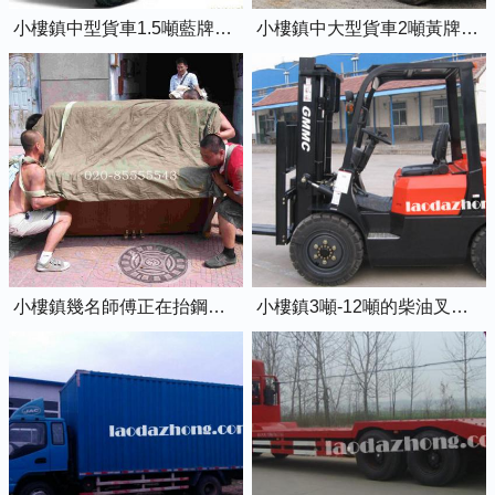
小樓鎮中型貨車1.5噸藍牌4米2廂式貨車
小樓鎮中大型貨車2噸黃牌5米2廂式貨車
小樓鎮幾名師傅正在抬鋼琴上樓
小樓鎮3噸-12噸的柴油叉車出租