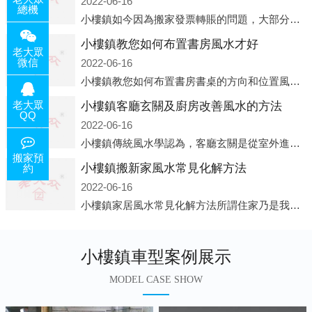
2022-06-16
總機
小樓鎮如今因為搬家發票轉賬的問題，大部分搬家公司都已經注冊了營業執照，早5年前基本上所謂的搬家公司都是無注冊狀態也就是無照營業，由于企業注冊量大增所以各種企業信息展示平臺如雨后春筍般遍地開花，如：天眼查，企
小樓鎮教您如何布置書房風水才好
老大眾
微信
2022-06-16
小樓鎮教您如何布置書房書桌的方向和位置風水中所說的方位，顧名思義包括方向和位置兩個概念，那么書桌的方向應該向著哪里呢？一般來說，將書桌對著門放置比較 好，比如您書房的門是向南的，就將書桌也向著門放置即可；這
老大眾
小樓鎮客廳玄關及廚房改善風水的方法
QQ
2022-06-16
小樓鎮傳統風水學認為，客廳玄關是從室外進入客廳的必經之路，是進入客廳的緩沖區。它讓進入者靜氣斂神，同時也是引氣入室的必經之道。客廳的玄關除了有防泄、遮掩的風水作用之外，并且還有家居裝飾上的美化作用，因此它設
搬家預
小樓鎮搬新家風水常見化解方法
約
2022-06-16
小樓鎮家居風水常見化解方法所謂住家乃是我們日常生活所在的地方，在那兒睡覺，也在那兒恢復白天工作的疲勞。并非經常有人常住的房子、辦公室之類，人們寢食不在那兒的建筑物，此種房子并非家居風水的對象。為什么呢?因為
小樓鎮車型案例展示
MODEL CASE SHOW