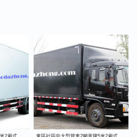
東區社區中型貨車1.5噸藍牌4米2廂式貨車
東區社區中大型貨車2噸黃牌5米2廂式貨車