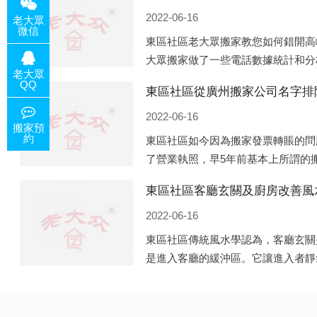
2022-06-16
老大眾
微信
東區社區老大眾搬家教您如何錯開高
大眾搬家做了一些電話數據統計和分
老大眾
站的人是最多的，電話咨詢是早上9
QQ
東區社區從廣州搬家公司名字排
周日是最多的，網上QQ微
2022-06-16
搬家預
約
東區社區如今因為搬家發票轉賬的問
了營業執照，早5年前基本上所謂的
照營業，由于企業注冊量大增所以各
東區社區客廳玄關及廚房改善風
般遍地開花，如：天眼查，企
2022-06-16
東區社區傳統風水學認為，客廳玄關
是進入客廳的緩沖區。它讓進入者靜
經之道。客廳的玄關除了有防泄、遮
居裝飾上的美化作用，因此它設