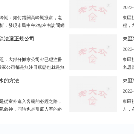
2022-
峰期：如何錯開高峰期搬家，老
東區
析，發現市民中午2點左右訪問網
程，
點左右是最多的，預約搬家周六和
備好
除法選正規公司
東區
電話
2022-
題，大部分搬家公司都已經注冊
東區
搬家公司都是無注冊狀態也就是無
名思
種企業信息展示平臺如雨后春筍
一般
水的方法
東區
將書
2022-
是從室外進入客廳的必經之路，
東區
氣斂神，同時也是引氣入室的必
方，
掩的風水作用之外，并且還有家
的房
居風