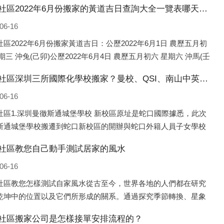
東區社區2022年6月份搬家的黃道吉日查詢大全一覽表哪天適合搬家好日子
06-16
區2022年6月份搬家黃道吉日：公歷2022年6月1日 農歷五月初
期三 沖兔(己卯)公歷2022年6月4日 農歷五月初六 星期六 沖馬(壬
歷2022年6月8日 農歷五月初十 星期三 沖狗(丙
東區社區深圳三所國際化學校搬家？曼校、QSI、南山中英文搬走了
06-16
社區1.深圳曼徹斯通城堡學校 新校區原址是蛇口國際據悉，此次
斯通城堡學校搬遷到蛇口新校區的開辦與蛇口外籍人員子女學校
口國際）有很大的關聯。2021年，太子灣實驗部就宣布在2022年
社區教您自己動手測試居家的風水
并入蛇口外籍
06-16
社區教您怎樣測試自家風水從古至今，世界各地的人們都在研究
乾坤中的位置以及它們所形成的關系。通過探究季節轉換、星象
，并且在所觀測到的自然規律的指導下，人們開始認識到居住在
社區搬家公司是怎樣接單安排流程的？
住宅中的人，其一生中的財