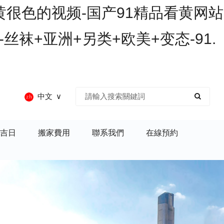
黄很色的视频-国产91精品看黄网站
丝袜+亚洲+另类+欧美+变态-91.
中文
吉日
搬家費用
聯系我們
在線預約