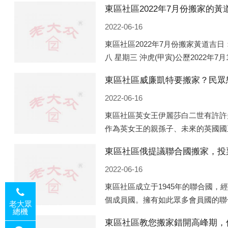
2022-06-16
東區社區2022年7月份搬家黃道吉日：
八 星期三 沖虎(甲寅)公歷2022年7
(庚申)公歷2022年7月13日 農歷六
東區社區威廉凱特要搬家？民眾
2022-06-16
東區社區英女王伊麗莎白二世有許許
作為英女王的親孫子、未來的英國國
王的房產。目前，威廉凱特以及三個
東區社區俄提議聯合國搬家，投
處是位于倫敦的肯辛頓宮，一處
2022-06-16
東區社區成立于1945年的聯合國，
個成員國。擁有如此眾多會員國的聯
老大眾
總機
性的國際組織，也是世界上分量最重
東區社區教您搬家錯開高峰期，
但以美國為首的西方國家