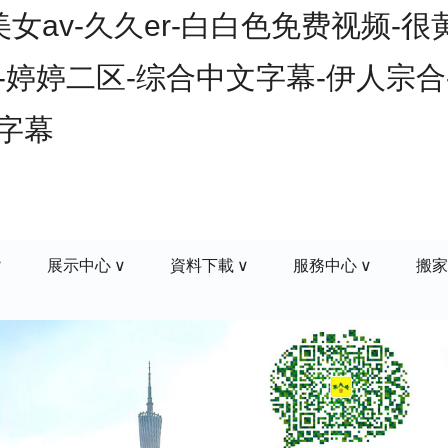
av-久久er-白白色免费视频-很
-婷婷二区-综合中文字幕-伊人宗合-
文字幕
展示中心
資料下載
服務中心
搬家