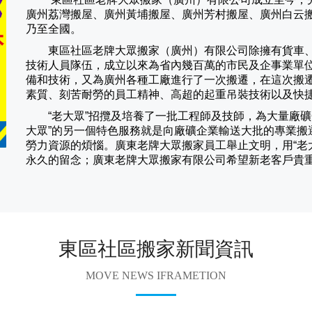
廣州荔灣搬屋、廣州黃埔搬屋、廣州芳村搬屋、廣州白云
乃至全國。
東區社區老牌大眾搬家（
廣州
）有限公司除擁有貨車
技術人員隊伍，成立以來為省內幾百萬的市民及企事業單
備和技術，又為廣州各種工廠進行了一次搬遷，在這次搬
素質、刻苦耐勞的員工精神、高超的起重吊裝技術以及快
“老大眾”招攬及培養了一批工程師及技師，為大量廠礦企
大眾”的另一個特色服務就是向廠礦企業輸送大批的專業搬
勞力資源的煩惱。廣東老牌大眾搬家員工舉止文明，用“老
永久的留念；廣東老牌大眾搬家有限公司希望新老客戶貴
東區社區搬家新聞資訊
MOVE NEWS IFRAMETION