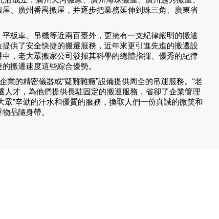
搬屋、廣州番禺搬屋，并逐步把業務延伸到珠三角、廣東省
、平板車、吊機等近兩百臺外，更擁有一支紀律嚴明的搬遷
位提供了安全快捷的搬遷服務，近年來更引進先進的搬遷設
遷中，老大眾搬家公司發揮其科學的總體指揮、優秀的紀律
捷的搬遷速度這些綜合優勢。
業的精密儀器或“疑難雜癥”設備提供周全的吊運服務。“老
遷人才，為他們提供長駐固定的搬運服務，省卻了企業管理
大眾”辛勤的汗水和優質的服務，換取人們一份真誠的微笑和
重物品隨身帶。