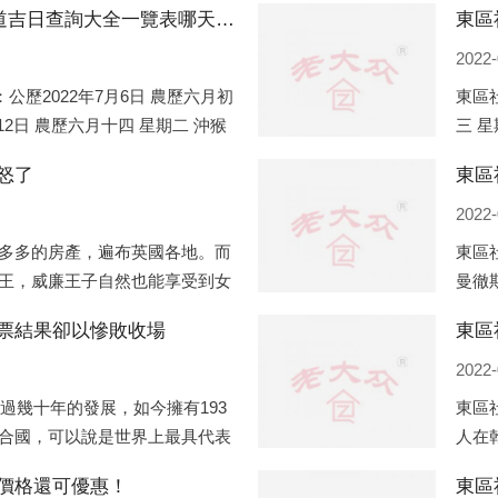
東區社區2022年7月份搬家的黃道吉日查詢大全一覽表哪天適合搬家好日子
2022-
公歷2022年7月6日 農歷六月初
東區社
月12日 農歷六月十四 星期二 沖猴
三 星
月十五 星期三 沖雞
午)公
怒了
2022-
多多的房產，遍布英國各地。而
東區
王，威廉王子自然也能享受到女
曼徹
孩子有兩個經常居住的地點，一
（蛇
票結果卻以慘敗收場
東區
正式
2022-
經過幾十年的發展，如今擁有193
東區
合國，可以說是世界上最具代表
人在
、有著較高話語權的國際組織。
變化
價格還可優惠！
東區
不同