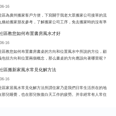
06-16
社區為廣州搬家客戶方便，下寫關于我老大眾搬家公司接單的流
九條給搬家朋友參考，了解搬家公司工序，免去搬家時的沒有準
的工作，給您及時快速的搬好家。一．電話咨詢：專人接待客戶
社區教您如何布置書房風水才好
咨詢，初步了解客戶搬 家
06-16
社區教您如何布置書房書桌的方向和位置風水中所說的方位，顧
義包括方向和位置兩個概念，那么書桌的方向應該向著哪里呢？
來說，將書桌對著門放置比較 好，比如您書房的門是向南的，就
社區搬新家風水常見化解方法
桌也向著門放置即可；這
06-16
社區家居風水常見化解方法所謂住家乃是我們日常生活所在的地
在那兒睡覺，也在那兒恢復白天工作的疲勞。并非經常有人常住
子、辦公室之類，人們寢食不在那兒的建筑物，此種房子并非家
水的對象。為什么呢?因為