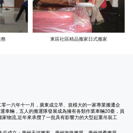
服務
東區社區精品搬家日式搬家
二零一六年十一月，廣東成立早、規模大的一家專業搬遷企
營運車輛，五人的搬運隊發展成為擁有各類作業車輛20臺，員
搬家物流,近年來承攬了一批具有影響力的大型起重吊裝工
先后成立：廣州天河搬家、廣州海珠搬屋、廣州越秀搬屋、