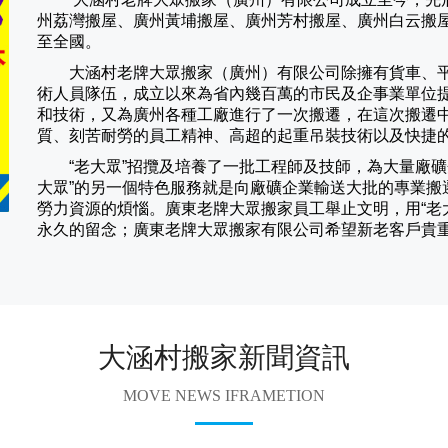
州荔灣搬屋、廣州黃埔搬屋、廣州芳村搬屋、廣州白云搬
至全國。
大涵村老牌大眾搬家（
廣州
）有限公司除擁有貨車、
術人員隊伍，成立以來為省內幾百萬的市民及企事業單位
和技術，又為廣州各種工廠進行了一次搬遷，在這次搬遷
質、刻苦耐勞的員工精神、高超的起重吊裝技術以及快捷
“老大眾”招攬及培養了一批工程師及技師，為大量廠礦企
大眾”的另一個特色服務就是向廠礦企業輸送大批的專業搬
勞力資源的煩惱。廣東老牌大眾搬家員工舉止文明，用“老
永久的留念；廣東老牌大眾搬家有限公司希望新老客戶貴
大涵村搬家新聞資訊
MOVE NEWS IFRAMETION