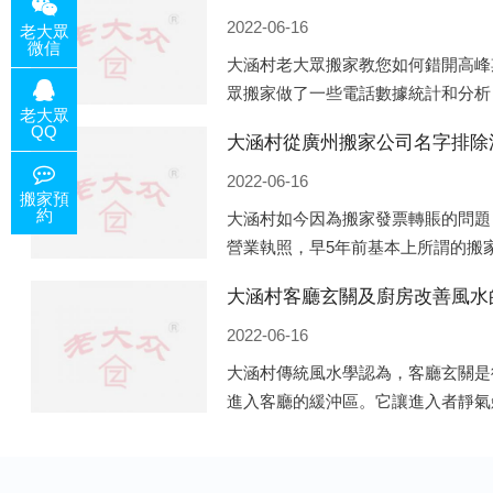
2022-06-16
老大眾
微信
大涵村老大眾搬家教您如何錯開高峰
眾搬家做了一些電話數據統計和分析
老大眾
的人是最多的，電話咨詢是早上9點
QQ
大涵村從廣州搬家公司名字排除
日是最多的，網上QQ微
2022-06-16
搬家預
約
大涵村如今因為搬家發票轉賬的問題
營業執照，早5年前基本上所謂的搬
營業，由于企業注冊量大增所以各種
大涵村客廳玄關及廚房改善風水
遍地開花，如：天眼查，企
2022-06-16
大涵村傳統風水學認為，客廳玄關是
進入客廳的緩沖區。它讓進入者靜氣
之道。客廳的玄關除了有防泄、遮掩
裝飾上的美化作用，因此它設