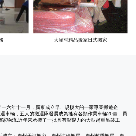
務
大涵村精品搬家日式搬家
零一六年十一月，廣東成立早、規模大的一家專業搬遷企
營運車輛，五人的搬運隊發展成為擁有各類作業車輛20臺，員
搬家物流,近年來承攬了一批具有影響力的大型起重吊裝工
后成立：廣州天河搬家、廣州海珠搬屋、廣州越秀搬屋、廣