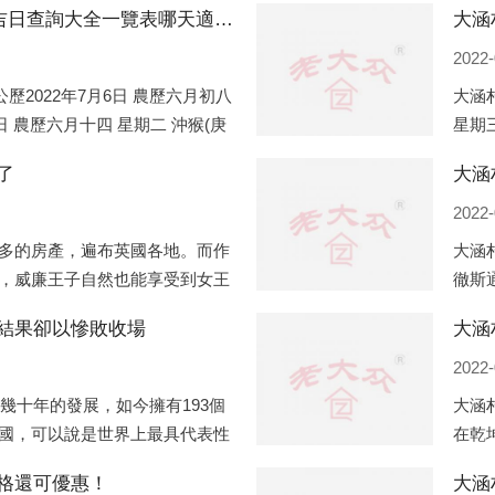
大涵村2022年7月份搬家的黃道吉日查詢大全一覽表哪天適合搬家好日子
2022-
歷2022年7月6日 農歷六月初八
大涵村
2日 農歷六月十四 星期二 沖猴(庚
星期三
五 星期三 沖雞
午)公
了
2022-
多的房產，遍布英國各地。而作
大涵
，威廉王子自然也能享受到女王
徹斯
子有兩個經常居住的地點，一處
（蛇
結果卻以慘敗收場
大涵
正式
2022-
過幾十年的發展，如今擁有193個
大涵
國，可以說是世界上最具代表性
在乾
有著較高話語權的國際組織。但
化，
格還可優惠！
大涵
同住