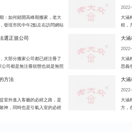
2022-
期：如何錯開高峰期搬家，老大
大涵
，發現市民中午2點左右訪問網站
程，
左右是最多的，預約搬家周六和周
備好
法選正規公司
大涵
電話
2022-
，大部分搬家公司都已經注冊了
大涵
家公司都是無注冊狀態也就是無照
思義
企業信息展示平臺如雨后春筍般
般來
的方法
大涵
書桌
2022-
從室外進入客廳的必經之路，是
大涵
斂神，同時也是引氣入室的必經
方，
的風水作用之外，并且還有家居
的房
居風