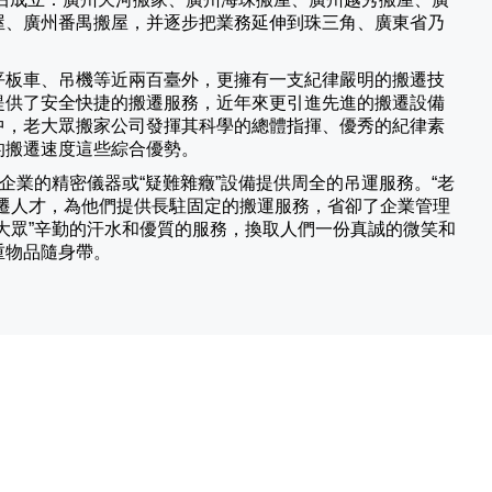
屋、廣州番禺搬屋，并逐步把業務延伸到珠三角、廣東省乃
平板車、吊機等近兩百臺外，更擁有一支紀律嚴明的搬遷技
提供了安全快捷的搬遷服務，近年來更引進先進的搬遷設備
中，老大眾搬家公司發揮其科學的總體指揮、優秀的紀律素
的搬遷速度這些綜合優勢。
業的精密儀器或“疑難雜癥”設備提供周全的吊運服務。“老
遷人才，為他們提供長駐固定的搬運服務，省卻了企業管理
大眾”辛勤的汗水和優質的服務，換取人們一份真誠的微笑和
重物品隨身帶。