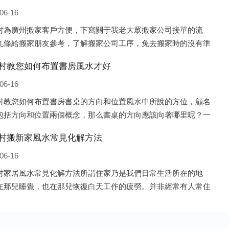
06-16
村為廣州搬家客戶方便，下寫關于我老大眾搬家公司接單的流
九條給搬家朋友參考，了解搬家公司工序，免去搬家時的沒有準
的工作，給您及時快速的搬好家。一．電話咨詢：專人接待客戶
村教您如何布置書房風水才好
咨詢，初步了解客戶搬 家
06-16
村教您如何布置書房書桌的方向和位置風水中所說的方位，顧名
包括方向和位置兩個概念，那么書桌的方向應該向著哪里呢？一
說，將書桌對著門放置比較 好，比如您書房的門是向南的，就將
村搬新家風水常見化解方法
也向著門放置即可；這
06-16
村家居風水常見化解方法所謂住家乃是我們日常生活所在的地
在那兒睡覺，也在那兒恢復白天工作的疲勞。并非經常有人常住
子、辦公室之類，人們寢食不在那兒的建筑物，此種房子并非家
水的對象。為什么呢?因為