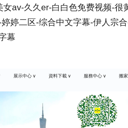
av-久久er-白白色免费视频-很
-婷婷二区-综合中文字幕-伊人宗合-
文字幕
展示中心
資料下載
服務中心
搬家