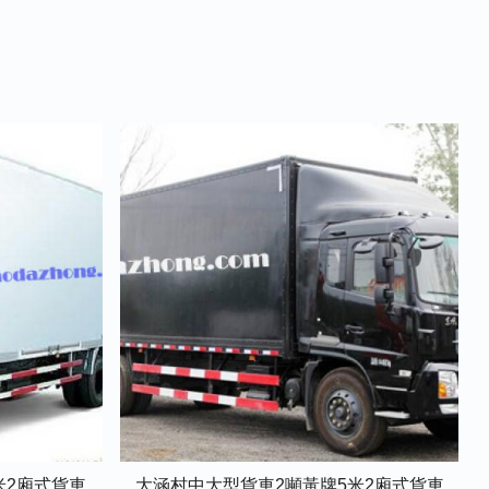
米2廂式貨車
大涵村中大型貨車2噸黃牌5米2廂式貨車