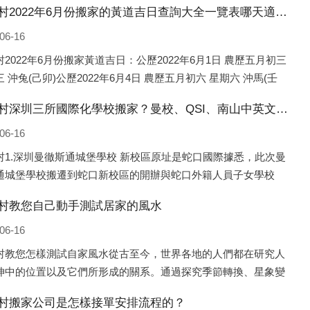
大涵村2022年6月份搬家的黃道吉日查詢大全一覽表哪天適合搬家好日子
06-16
2022年6月份搬家黃道吉日：公歷2022年6月1日 農歷五月初三
 沖兔(己卯)公歷2022年6月4日 農歷五月初六 星期六 沖馬(壬
歷2022年6月8日 農歷五月初十 星期三 沖狗(丙
大涵村深圳三所國際化學校搬家？曼校、QSI、南山中英文搬走了
06-16
村1.深圳曼徹斯通城堡學校 新校區原址是蛇口國際據悉，此次曼
通城堡學校搬遷到蛇口新校區的開辦與蛇口外籍人員子女學校
口國際）有很大的關聯。2021年，太子灣實驗部就宣布在2022年
村教您自己動手測試居家的風水
并入蛇口外籍
06-16
村教您怎樣測試自家風水從古至今，世界各地的人們都在研究人
坤中的位置以及它們所形成的關系。通過探究季節轉換、星象變
并且在所觀測到的自然規律的指導下，人們開始認識到居住在不
村搬家公司是怎樣接單安排流程的？
宅中的人，其一生中的財