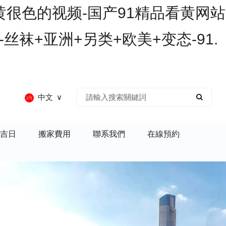
黄很色的视频-国产91精品看黄网站
丝袜+亚洲+另类+欧美+变态-91.
中文
吉日
搬家費用
聯系我們
在線預約