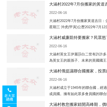
2022-06-16
大涵村2022年7月份搬家黃道吉日：公
星期三 沖虎(甲寅)公歷2022年7月1
申)公歷2022年7月13日 農歷六月十
大涵村威廉凱特要搬家？民眾怒
2022-06-16
大涵村英女王伊麗莎白二世有許許多
為英女王的親孫子、未來的英國國王
的房產。目前，威廉凱特以及三個孩
大涵村俄提議聯合國搬家，投票
是位于倫敦的肯辛頓宮，一處
2022-06-16
大涵村成立于1945年的聯合國，經
成員國。擁有如此眾多會員國的聯合
老大眾
總機
的國際組織，也是世界上分量最重、
大涵村教您搬家錯開高峰期，價
以美國為首的西方國家