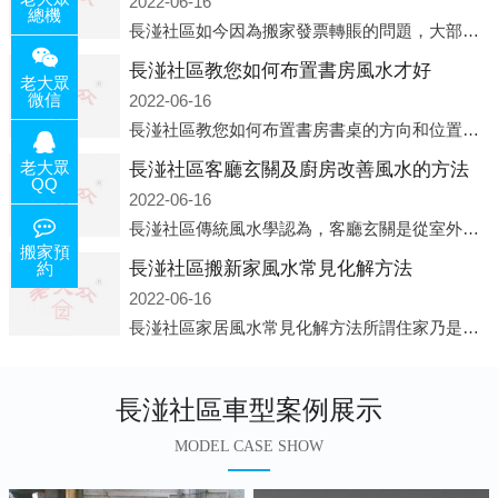
2022-06-16
總機
長湴社區如今因為搬家發票轉賬的問題，大部分搬家公司都已經注冊了營業執照，早5年前基本上所謂的搬家公司都是無注冊狀態也就是無照營業，由于企業注冊量大增所以各種企業信息展示平臺如雨后春筍般遍地開花，如：天眼查，企
長湴社區教您如何布置書房風水才好
老大眾
微信
2022-06-16
長湴社區教您如何布置書房書桌的方向和位置風水中所說的方位，顧名思義包括方向和位置兩個概念，那么書桌的方向應該向著哪里呢？一般來說，將書桌對著門放置比較 好，比如您書房的門是向南的，就將書桌也向著門放置即可；這
老大眾
長湴社區客廳玄關及廚房改善風水的方法
QQ
2022-06-16
長湴社區傳統風水學認為，客廳玄關是從室外進入客廳的必經之路，是進入客廳的緩沖區。它讓進入者靜氣斂神，同時也是引氣入室的必經之道。客廳的玄關除了有防泄、遮掩的風水作用之外，并且還有家居裝飾上的美化作用，因此它設
搬家預
長湴社區搬新家風水常見化解方法
約
2022-06-16
長湴社區家居風水常見化解方法所謂住家乃是我們日常生活所在的地方，在那兒睡覺，也在那兒恢復白天工作的疲勞。并非經常有人常住的房子、辦公室之類，人們寢食不在那兒的建筑物，此種房子并非家居風水的對象。為什么呢?因為
長湴社區車型案例展示
MODEL CASE SHOW