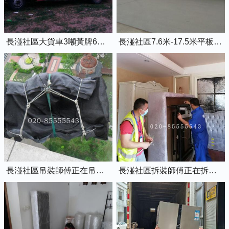
長湴社區大貨車3噸黃牌6米8的廂式貨車
長湴社區7.6米-17.5米平板貨車出租
長湴社區吊裝師傅正在吊裝物品上樓
長湴社區拆裝師傅正在拆裝家具