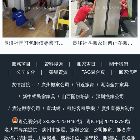
長湴社區打包師傅專業打包家具中
長湴社區搬家師傅正在搬運冰箱上樓
服務項目
資料搜索
搬家吉日
關于我們
公司文化
榮譽資質
TAG聚合頁
搬家流程
友情鏈接：
廣州搬家公司
附近搬家
湖南全鋁家具
新中式民宿家具
山西開鎖培訓
深圳搬家公司
貴港搬家公司
宣城網
租好客租手機
廣州宣傳片制作
粵公網安備 33038202004462號
粵ICP備202103790號
老大眾專業提供：廣州市搬屋、搬辦公室、公司搬家、搬倉庫、
設備吊裝起重、工廠搬遷、機器移位、搬學校、搬醫院、長途搬