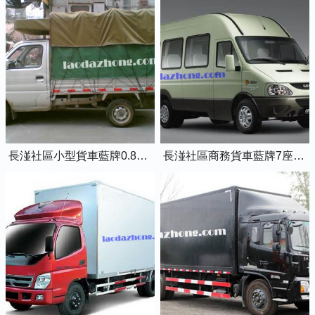
長湴社區小型貨車藍牌0.8噸小卡車
長湴社區商務貨車藍牌7座依維柯全順車