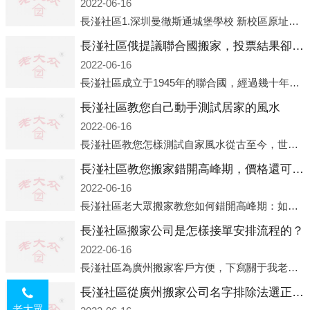
2022-06-16
長湴社區1.深圳曼徹斯通城堡學校 新校區原址是蛇口國際據悉，此次曼徹斯通城堡學校搬遷到蛇口新校區的開辦與蛇口外籍人員子女學校（蛇口國際）有很大的關聯。2021年，太子灣實驗部就宣布在2022年正式并入蛇口外籍
長湴社區俄提議聯合國搬家，投票結果卻以慘敗收場
2022-06-16
長湴社區成立于1945年的聯合國，經過幾十年的發展，如今擁有193個成員國。擁有如此眾多會員國的聯合國，可以說是世界上最具代表性的國際組織，也是世界上分量最重、有著較高話語權的國際組織。但以美國為首的西方國家
長湴社區教您自己動手測試居家的風水
2022-06-16
長湴社區教您怎樣測試自家風水從古至今，世界各地的人們都在研究人在乾坤中的位置以及它們所形成的關系。通過探究季節轉換、星象變化，并且在所觀測到的自然規律的指導下，人們開始認識到居住在不同住宅中的人，其一生中的財
長湴社區教您搬家錯開高峰期，價格還可優惠！
2022-06-16
長湴社區老大眾搬家教您如何錯開高峰期：如何錯開高峰期搬家，老大眾搬家做了一些電話數據統計和分析，發現市民中午2點左右訪問網站的人是最多的，電話咨詢是早上9點左右是最多的，預約搬家周六和周日是最多的，網上QQ微
長湴社區搬家公司是怎樣接單安排流程的？
2022-06-16
長湴社區為廣州搬家客戶方便，下寫關于我老大眾搬家公司接單的流程，九條給搬家朋友參考，了解搬家公司工序，免去搬家時的沒有準備好的工作，給您及時快速的搬好家。一．電話咨詢：專人接待客戶電話咨詢，初步了解客戶搬 家
長湴社區從廣州搬家公司名字排除法選正規公司
老大眾