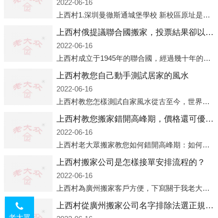
2022-06-16
上西村1.深圳曼徹斯通城堡學校 新校區原址是蛇口國際據悉，此次曼徹斯通城堡學校搬遷到蛇口新校區的開辦與蛇口外籍人員子女學校（蛇口國際）有很大的關聯。2021年，太子灣實驗部就宣布在2022年正式并入蛇口外籍
上西村俄提議聯合國搬家，投票結果卻以慘敗收場
2022-06-16
上西村成立于1945年的聯合國，經過幾十年的發展，如今擁有193個成員國。擁有如此眾多會員國的聯合國，可以說是世界上最具代表性的國際組織，也是世界上分量最重、有著較高話語權的國際組織。但以美國為首的西方國家
上西村教您自己動手測試居家的風水
2022-06-16
上西村教您怎樣測試自家風水從古至今，世界各地的人們都在研究人在乾坤中的位置以及它們所形成的關系。通過探究季節轉換、星象變化，并且在所觀測到的自然規律的指導下，人們開始認識到居住在不同住宅中的人，其一生中的財
上西村教您搬家錯開高峰期，價格還可優惠！
2022-06-16
上西村老大眾搬家教您如何錯開高峰期：如何錯開高峰期搬家，老大眾搬家做了一些電話數據統計和分析，發現市民中午2點左右訪問網站的人是最多的，電話咨詢是早上9點左右是最多的，預約搬家周六和周日是最多的，網上QQ微
上西村搬家公司是怎樣接單安排流程的？
2022-06-16
上西村為廣州搬家客戶方便，下寫關于我老大眾搬家公司接單的流程，九條給搬家朋友參考，了解搬家公司工序，免去搬家時的沒有準備好的工作，給您及時快速的搬好家。一．電話咨詢：專人接待客戶電話咨詢，初步了解客戶搬 家
上西村從廣州搬家公司名字排除法選正規公司
老大眾