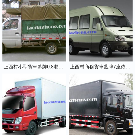
上西村小型貨車藍牌0.8噸小卡車
上西村商務貨車藍牌7座依維柯全順車