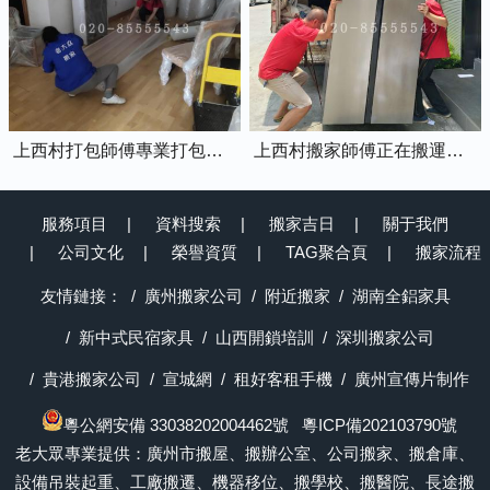
上西村打包師傅專業打包家具中
上西村搬家師傅正在搬運冰箱上樓
服務項目
資料搜索
搬家吉日
關于我們
公司文化
榮譽資質
TAG聚合頁
搬家流程
友情鏈接：
廣州搬家公司
附近搬家
湖南全鋁家具
新中式民宿家具
山西開鎖培訓
深圳搬家公司
貴港搬家公司
宣城網
租好客租手機
廣州宣傳片制作
粵公網安備 33038202004462號
粵ICP備202103790號
老大眾專業提供：廣州市搬屋、搬辦公室、公司搬家、搬倉庫、
設備吊裝起重、工廠搬遷、機器移位、搬學校、搬醫院、長途搬