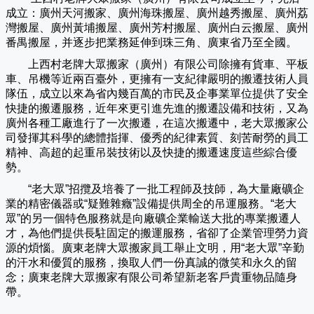
成立：廣州天河搬家、廣州海珠搬屋、廣州越秀搬屋、廣州荔
灣搬屋、廣州黃埔搬屋、廣州芳村搬屋、廣州白云搬屋、廣州
番禺搬屋，并逐步把業務延伸到珠三角、廣東省乃至全國。
上西村老牌大眾搬家（
廣州
）有限公司除擁有貨車、平板
車、吊機等近兩百臺外，更擁有一支紀律嚴明的搬遷技術人員
隊伍，成立以來為省內幾百萬的市民及企事業單位提供了安全
快捷的搬遷服務，近年來更引進先進的搬遷設備和技術，又為
廣州各種工廠進行了一次搬遷，在這次搬遷中，老大眾搬家公
司發揮其科學的總體指揮、優秀的紀律素質、刻苦耐勞的員工
精神、高超的起重吊裝技術以及快捷的搬遷速度這些綜合優
勢。
“老大眾”招攬及培養了一批工程師及技師，為大量廠礦企
業的精密儀器或“疑難雜癥”設備提供周全的吊運服務。“老大
眾”的另一個特色服務就是向廠礦企業輸送大批的專業搬遷人
才，為他們提供長駐固定的搬運服務，省卻了企業管理勞力資
源的煩惱。廣東老牌大眾搬家員工舉止文明，用“老大眾”辛勤
的汗水和優質的服務，換取人們一份真誠的微笑和永久的留
念；廣東老牌大眾搬家有限公司希望新老客戶貴重物品隨身
帶。