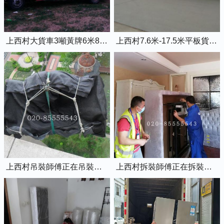
上西村大貨車3噸黃牌6米8的廂式貨車
上西村7.6米-17.5米平板貨車出租
上西村吊裝師傅正在吊裝物品上樓
上西村拆裝師傅正在拆裝家具