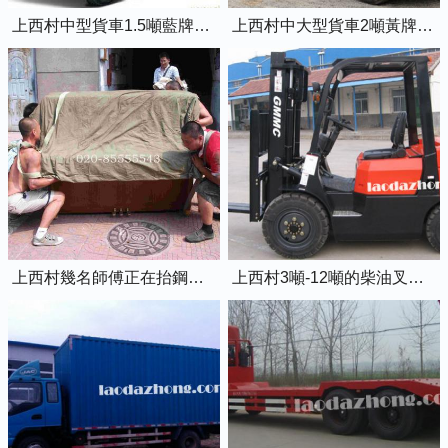
上西村中型貨車1.5噸藍牌4米2廂式貨車
上西村中大型貨車2噸黃牌5米2廂式貨車
上西村幾名師傅正在抬鋼琴上樓
上西村3噸-12噸的柴油叉車出租