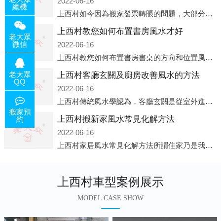
2022-06-16
總機
上西村如今因為搬家發票轉賬的問題，大部分搬家公司都已經注冊了營業執照，早5年前基本上所謂的搬家公司都是無注冊狀態也就是無照營業，由于企業注冊量大增所以各種企業信息展示平臺如雨后春筍般遍地開花，如：天眼查，企
上西村教您如何布置書房風水才好
老大眾
微信
2022-06-16
上西村教您如何布置書房書桌的方向和位置風水中所說的方位，顧名思義包括方向和位置兩個概念，那么書桌的方向應該向著哪里呢？一般來說，將書桌對著門放置比較 好，比如您書房的門是向南的，就將書桌也向著門放置即可；這
老大眾
上西村客廳玄關及廚房改善風水的方法
QQ
2022-06-16
上西村傳統風水學認為，客廳玄關是從室外進入客廳的必經之路，是進入客廳的緩沖區。它讓進入者靜氣斂神，同時也是引氣入室的必經之道。客廳的玄關除了有防泄、遮掩的風水作用之外，并且還有家居裝飾上的美化作用，因此它設
搬家預
上西村搬新家風水常見化解方法
約
2022-06-16
上西村家居風水常見化解方法所謂住家乃是我們日常生活所在的地方，在那兒睡覺，也在那兒恢復白天工作的疲勞。并非經常有人常住的房子、辦公室之類，人們寢食不在那兒的建筑物，此種房子并非家居風水的對象。為什么呢?因為
上西村車型案例展示
MODEL CASE SHOW