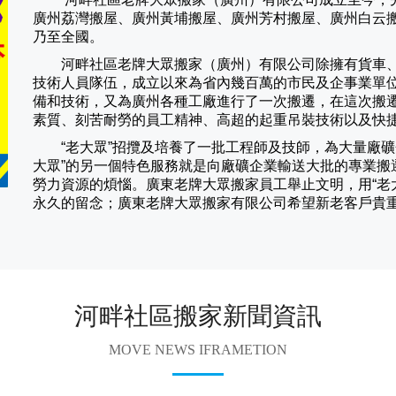
廣州荔灣搬屋、廣州黃埔搬屋、廣州芳村搬屋、廣州白云
乃至全國。
河畔社區老牌大眾搬家（
廣州
）有限公司除擁有貨車
技術人員隊伍，成立以來為省內幾百萬的市民及企事業單
備和技術，又為廣州各種工廠進行了一次搬遷，在這次搬
素質、刻苦耐勞的員工精神、高超的起重吊裝技術以及快
“老大眾”招攬及培養了一批工程師及技師，為大量廠礦企
大眾”的另一個特色服務就是向廠礦企業輸送大批的專業搬
勞力資源的煩惱。廣東老牌大眾搬家員工舉止文明，用“老
永久的留念；廣東老牌大眾搬家有限公司希望新老客戶貴
河畔社區搬家新聞資訊
MOVE NEWS IFRAMETION