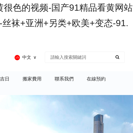
黄很色的视频-国产91精品看黄网站
丝袜+亚洲+另类+欧美+变态-91.
中文
吉日
搬家費用
聯系我們
在線預約