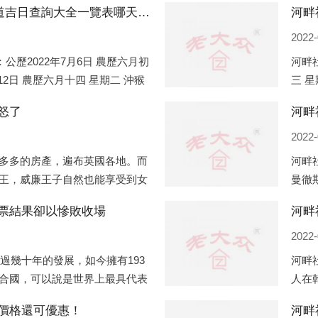
河畔社區2022年7月份搬家的黃道吉日查詢大全一覽表哪天適合搬家好日子
2022-
公歷2022年7月6日 農歷六月初
河畔社
月12日 農歷六月十四 星期二 沖猴
三 星
月十五 星期三 沖雞
午)公
怒了
2022-
多多的房產，遍布英國各地。而
河畔
王，威廉王子自然也能享受到女
曼徹
孩子有兩個經常居住的地點，一
（蛇
票結果卻以慘敗收場
河畔
正式
2022-
經過幾十年的發展，如今擁有193
河畔
合國，可以說是世界上最具代表
人在
、有著較高話語權的國際組織。
變化
價格還可優惠！
河畔
不同