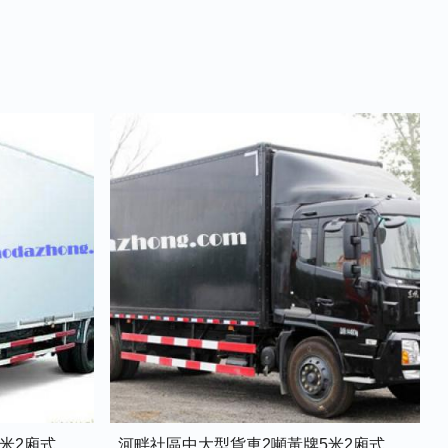
河畔社區中型貨車1.5噸藍牌4米2廂式貨車
河畔社區中大型貨車2噸黃牌5米2廂式貨車