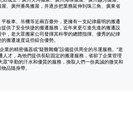
搬屋、廣州番禺搬屋，并逐步把業務延伸到珠三角、廣東省
、平板車、吊機等近兩百臺外，更擁有一支紀律嚴明的搬遷
位提供了安全快捷的搬遷服務，近年來更引進先進的搬遷設
遷中，老大眾搬家公司發揮其科學的總體指揮、優秀的紀律
捷的搬遷速度這些綜合優勢。
業的精密儀器或“疑難雜癥”設備提供周全的吊運服務。“老
遷人才，為他們提供長駐固定的搬運服務，省卻了企業管理
大眾”辛勤的汗水和優質的服務，換取人們一份真誠的微笑和
重物品隨身帶。