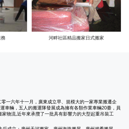
服務
河畔社區精品搬家日式搬家
二零一六年十一月，廣東成立早、規模大的一家專業搬遷企
營運車輛，五人的搬運隊發展成為擁有各類作業車輛20臺，員
搬家物流,近年來承攬了一批具有影響力的大型起重吊裝工
先后成立：廣州天河搬家、廣州海珠搬屋、廣州越秀搬屋、