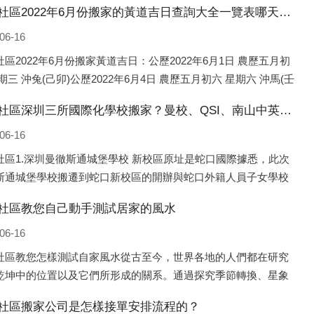
河畔社區2022年6月份搬家的黃道吉日查詢大全一覽表哪天適合搬家好日子
06-16
區2022年6月份搬家黃道吉日：公歷2022年6月1日 農歷五月初
期三 沖兔(己卯)公歷2022年6月4日 農歷五月初六 星期六 沖馬(壬
歷2022年6月8日 農歷五月初十 星期三 沖狗(丙
河畔社區深圳三所國際化學校搬家？曼校、QSI、南山中英文搬走了
06-16
社區1.深圳曼徹斯通城堡學校 新校區原址是蛇口國際據悉，此次
斯通城堡學校搬遷到蛇口新校區的開辦與蛇口外籍人員子女學校
口國際）有很大的關聯。2021年，太子灣實驗部就宣布在2022年
社區教您自己動手測試居家的風水
并入蛇口外籍
06-16
社區教您怎樣測試自家風水從古至今，世界各地的人們都在研究
乾坤中的位置以及它們所形成的關系。通過探究季節轉換、星象
，并且在所觀測到的自然規律的指導下，人們開始認識到居住在
社區搬家公司是怎樣接單安排流程的？
住宅中的人，其一生中的財