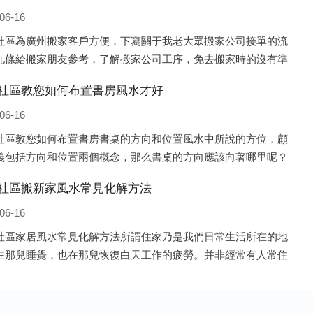
06-16
社區為廣州搬家客戶方便，下寫關于我老大眾搬家公司接單的流
九條給搬家朋友參考，了解搬家公司工序，免去搬家時的沒有準
的工作，給您及時快速的搬好家。一．電話咨詢：專人接待客戶
社區教您如何布置書房風水才好
咨詢，初步了解客戶搬 家
06-16
社區教您如何布置書房書桌的方向和位置風水中所說的方位，顧
義包括方向和位置兩個概念，那么書桌的方向應該向著哪里呢？
來說，將書桌對著門放置比較 好，比如您書房的門是向南的，就
社區搬新家風水常見化解方法
桌也向著門放置即可；這
06-16
社區家居風水常見化解方法所謂住家乃是我們日常生活所在的地
在那兒睡覺，也在那兒恢復白天工作的疲勞。并非經常有人常住
子、辦公室之類，人們寢食不在那兒的建筑物，此種房子并非家
水的對象。為什么呢?因為