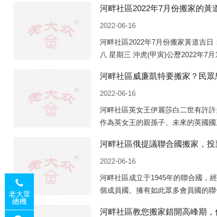
2022-06-16
河畔社區2022年7月份搬家黃道吉日：
八 星期三 沖虎(甲寅)公歷2022年7
(庚申)公歷2022年7月13日 農歷六
河畔社區威廉凱特要搬家？民眾
2022-06-16
河畔社區英女王伊麗莎白二世有許許
作為英女王的親孫子、未來的英國國
王的房產。目前，威廉凱特以及三個
河畔社區俄提議聯合國搬家，投
處是位于倫敦的肯辛頓宮，一處
2022-06-16
河畔社區成立于1945年的聯合國，
個成員國。擁有如此眾多會員國的聯
老大眾
總機
性的國際組織，也是世界上分量最重
河畔社區教您搬家錯開高峰期，
但以美國為首的西方國家