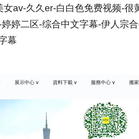
av-久久er-白白色免费视频-很
-婷婷二区-综合中文字幕-伊人宗合-
文字幕
展示中心
資料下載
服務中心
搬家