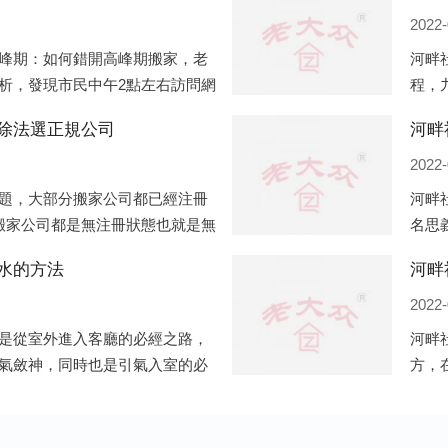
2022-
峰期：如何錯開高峰期搬家，老
河畔
析，發現市民中午2點左右訪問網
程，
點左右是最多的，預約搬家周六和
備好
除法選正規公司
河畔
電話
2022-
題，大部分搬家公司都已經注冊
河畔
搬家公司都是無注冊狀態也就是無
名思
種企業信息展示平臺如雨后春筍
一般
水的方法
河畔
將書
2022-
是從室外進入客廳的必經之路，
河畔
氣斂神，同時也是引氣入室的必
方，
掩的風水作用之外，并且還有家
的房
居風