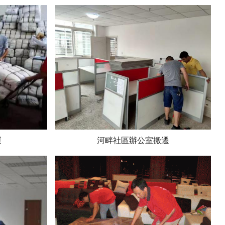
運
河畔社區辦公室搬遷