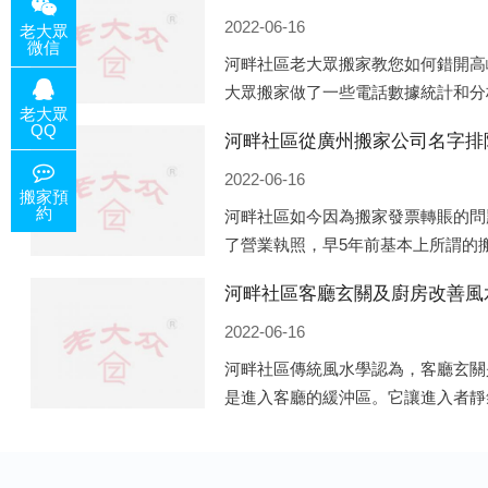
2022-06-16
老大眾
微信
河畔社區老大眾搬家教您如何錯開高
大眾搬家做了一些電話數據統計和分
老大眾
站的人是最多的，電話咨詢是早上9
QQ
河畔社區從廣州搬家公司名字排
周日是最多的，網上QQ微
2022-06-16
搬家預
約
河畔社區如今因為搬家發票轉賬的問
了營業執照，早5年前基本上所謂的
照營業，由于企業注冊量大增所以各
河畔社區客廳玄關及廚房改善風
般遍地開花，如：天眼查，企
2022-06-16
河畔社區傳統風水學認為，客廳玄關
是進入客廳的緩沖區。它讓進入者靜
經之道。客廳的玄關除了有防泄、遮
居裝飾上的美化作用，因此它設