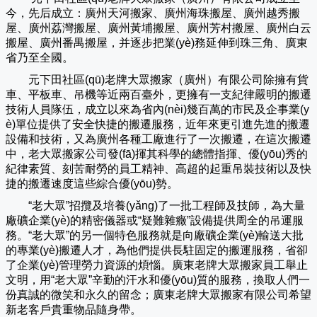
今，先后成立：廣州天河搬家、廣州海珠搬屋、廣州越秀搬
屋、廣州荔灣搬屋、廣州黃埔搬屋、廣州芳村搬屋、廣州白云
搬屋、廣州番禺搬屋，并逐步把業(yè)務延伸到珠三角、廣東
省乃至全國。
元下田社區(qū)老牌大眾搬家（
廣州
）有限公司除擁有貨
車、平板車、吊機等近兩百臺外，更擁有一支紀律嚴明的搬遷
技術人員隊伍，成立以來為省內(nèi)幾百萬的市民及企事業(y
è)單位提供了安全快捷的搬遷服務，近年來更引進先進的搬遷
設備和技術，又為廣州各種工廠進行了一次搬遷，在這次搬遷
中，老大眾搬家公司發(fā)揮其科學的總體指揮、優(yōu)秀的
紀律素質、刻苦耐勞的員工精神、高超的起重吊裝技術以及快
捷的搬遷速度這些綜合優(yōu)勢。
“老大眾”招攬及培養(yǎng)了一批工程師及技師，為大量
廠礦企業(yè)的精密儀器或“疑難雜癥”設備提供周全的吊運服
務。“老大眾”的另一個特色服務就是向廠礦企業(yè)輸送大批
的專業(yè)搬遷人才，為他們提供長駐固定的搬運服務，省卻
了企業(yè)管理勞力資源的煩惱。廣東老牌大眾搬家員工舉止
文明，用“老大眾”辛勤的汗水和優(yōu)質的服務，換取人們一
份真誠的微笑和永久的留念；廣東老牌大眾搬家有限公司希望
新老客戶貴重物品隨身帶。