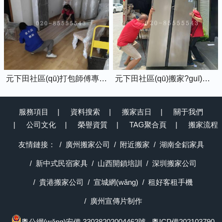
元下田社區(qū)打包師傅專業(yè)打包家具中
元下田社區(qū)搬家?guī)煾嫡诎徇\冰箱上樓
服務項目
資料搜索
搬家吉日
關于我們
公司文化
榮譽資質
TAG聚合頁
搬家流程
友情鏈接：
廣州搬家公司
附近搬家
湖南全鋁家具
新中式民宿家具
山西開鎖培訓
深圳搬家公司
貴港搬家公司
宣城網(wǎng)
租好客租手機
廣州宣傳片制作
粵公網(wǎng)安備 33038202004462號
粵ICP備202103790