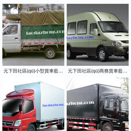
元下田社區(qū)小型貨車藍牌0.8噸小卡車
元下田社區(qū)商務貨車藍牌7座依維柯全順車