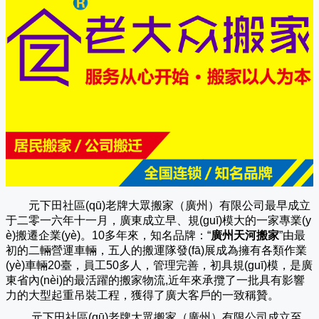
元下田社區(qū)老牌大眾搬家（廣州）有限公司
最早成立
于二零一六年十一月，廣東成立早、規(guī)模大的一家專業(y
è)搬遷企業(yè)。10多年來，知名品牌：“
廣州天河搬家
”由最
初的二輛營運車輛，五人的搬運隊發(fā)展成為擁有各類作業
(yè)車輛20臺，員工50多人，管理完善，初具規(guī)模，是廣
東省內(nèi)的最活躍的搬家物流,近年來承攬了一批具有影響
力的大型起重吊裝工程，獲得了廣大客戶的一致稱贊。
元下田社區(qū)老牌大眾搬家（
廣州
）有限公司成立至