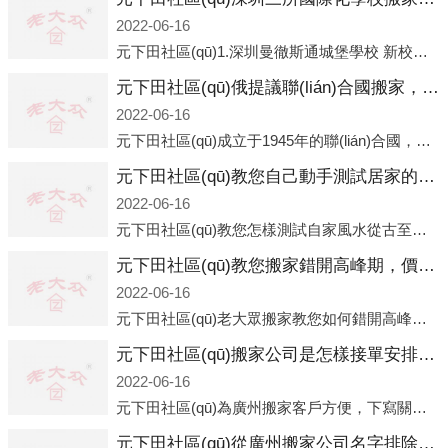
2022-06-16
元下田社區(qū)1.深圳曼徹斯通城堡學校 新校區(qū)原址是蛇口國際據(jù)悉，此次曼徹斯通城堡學校搬遷到蛇口新校區(qū)的開辦與蛇口外籍人員子女學校（蛇口國際）有很大的關聯(lián)。2021年，太子灣實驗部就宣布在2022年正式并入蛇口外籍
元下田社區(qū)俄提議聯(lián)合國搬家，投票結果卻以慘敗收場
2022-06-16
元下田社區(qū)成立于1945年的聯(lián)合國，經(jīng)過幾十年的發(fā)展，如今擁有193個成員國。擁有如此眾多會員國的聯(lián)合國，可以說是世界上最具代表性的國際組織，也是世界上分量最重、有著較高話語權的國際組織。但以美國為首的西方國家
元下田社區(qū)教您自己動手測試居家的風水
2022-06-16
元下田社區(qū)教您怎樣測試自家風水從古至今，世界各地的人們都在研究人在乾坤中的位置以及它們所形成的關系。通過探究季節(jié)轉換、星象變化，并且在所觀測到的自然規(guī)律的指導下，人們開始認識到居住在不同住宅中的人，其一生中的財
元下田社區(qū)教您搬家錯開高峰期，價格還可優(yōu)惠！
2022-06-16
元下田社區(qū)老大眾搬家教您如何錯開高峰期：如何錯開高峰期搬家，老大眾搬家做了一些電話數(shù)據(jù)統(tǒng)計和分析，發(fā)現(xiàn)市民中午2點左右訪問網(wǎng)站的人是最多的，電話咨詢是早上9點左右是最多的，預約搬家周六和周日是最多的，網(wǎng)上QQ微
元下田社區(qū)搬家公司是怎樣接單安排流程的？
2022-06-16
元下田社區(qū)為廣州搬家客戶方便，下寫關于我老大眾搬家公司接單的流程，九條給搬家朋友參考，了解搬家公司工序，免去搬家時的沒有準備好的工作，給您及時快速的搬好家。一．電話咨詢：專人接待客戶電話咨詢，初步了解客戶搬 家
元下田社區(qū)從廣州搬家公司名字排除法選正規(guī)公司