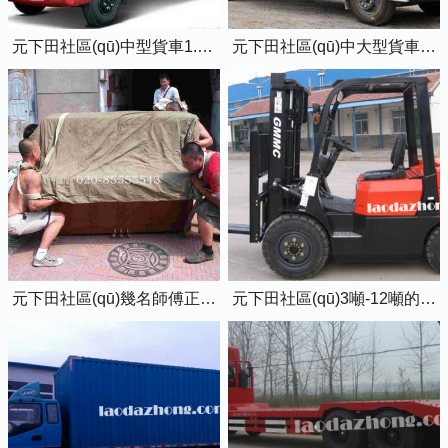
元下田社區(qū)中型貨車1.5噸藍牌4米2廂式貨車
元下田社區(qū)中大型貨車2噸黃牌5米2廂式貨車
元下田社區(qū)幾名師傅正在抬鋼琴上樓
元下田社區(qū)3噸-12噸的柴油叉車出租