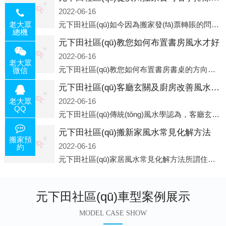
2022-06-16
元下田社區(qū)如今因為搬家發(fā)票轉賬的問題，大部分搬家公司都已經(jīng)注冊了營業(yè)執(zhí)照，早5年前基本上所謂的搬家公司都是無注冊狀態(tài)也就是無照營業(yè)，由于企業(yè)注冊量大增所以各種企業(yè)信息展示平臺如雨后春筍般遍地開花，如：天眼查，企
老大眾
總機
元下田社區(qū)教您如何布置書房風水才好
2022-06-16
老大眾
元下田社區(qū)教您如何布置書房書桌的方向和位置風水中所說的方位，顧名思義包括方向和位置兩個概念，那么書桌的方向應該向著哪里呢？一般來說，將書桌對著門放置比較 好，比如您書房的門是向南的，就將書桌也向著門放置即可；這
微信
元下田社區(qū)客廳玄關及廚房改善風水的方法
2022-06-16
老大眾
QQ
元下田社區(qū)傳統(tǒng)風水學認為，客廳玄關是從室外進入客廳的必經(jīng)之路，是進入客廳的緩沖區(qū)。它讓進入者靜氣斂神，同時也是引氣入室的必經(jīng)之道。客廳的玄關除了有防泄、遮掩的風水作用之外，并且還有家居裝飾上的美化作用，因此它設
元下田社區(qū)搬新家風水常見化解方法
搬家預
2022-06-16
約
元下田社區(qū)家居風水常見化解方法所謂住家乃是我們?nèi)粘Ｉ钏诘牡胤剑谀莾核X，也在那兒恢復白天工作的疲勞。并非經(jīng)常有人常住的房子、辦公室之類，人們寢食不在那兒的建筑物，此種房子并非家居風水的對象。為什么呢?因為
元下田社區(qū)車型案例展示
MODEL CASE SHOW