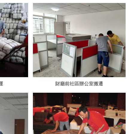
運
財廳前社區辦公室搬遷