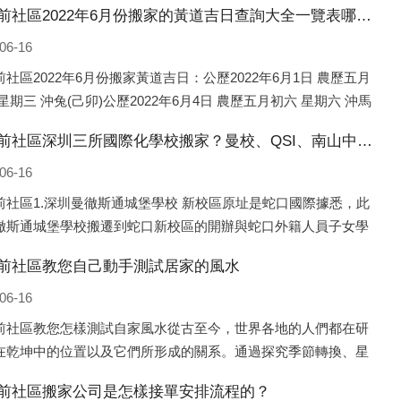
財廳前社區2022年6月份搬家的黃道吉日查詢大全一覽表哪天適合搬家好日子
06-16
社區2022年6月份搬家黃道吉日：公歷2022年6月1日 農歷五月
星期三 沖兔(己卯)公歷2022年6月4日 農歷五月初六 星期六 沖馬
)公歷2022年6月8日 農歷五月初十 星期三 沖狗(丙
財廳前社區深圳三所國際化學校搬家？曼校、QSI、南山中英文搬走了
06-16
前社區1.深圳曼徹斯通城堡學校 新校區原址是蛇口國際據悉，此
徹斯通城堡學校搬遷到蛇口新校區的開辦與蛇口外籍人員子女學
蛇口國際）有很大的關聯。2021年，太子灣實驗部就宣布在2022
前社區教您自己動手測試居家的風水
式并入蛇口外籍
06-16
前社區教您怎樣測試自家風水從古至今，世界各地的人們都在研
在乾坤中的位置以及它們所形成的關系。通過探究季節轉換、星
化，并且在所觀測到的自然規律的指導下，人們開始認識到居住
前社區搬家公司是怎樣接單安排流程的？
同住宅中的人，其一生中的財