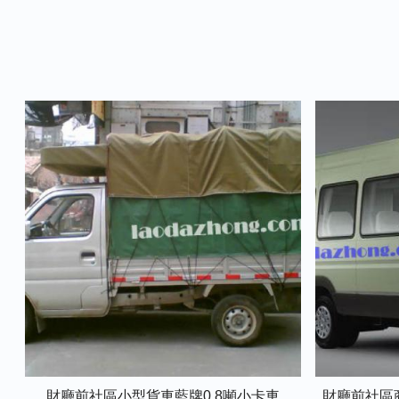
財廳前社區小型貨車藍牌0.8噸小卡車