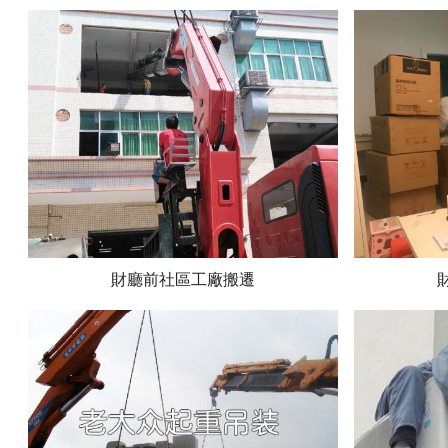
財廳前社區工廠搬遷