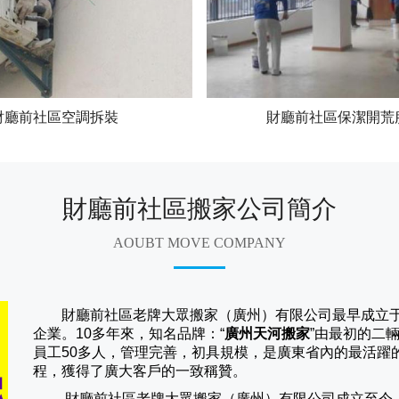
財廳前社區空調拆裝
財廳前社區保潔開荒
財廳前社區搬家公司簡介
AOUBT MOVE COMPANY
財廳前社區老牌大眾搬家（廣州）有限公司
最早成立
企業。10多年來，知名品牌：“
廣州天河搬家
”由最初的二
員工50多人，管理完善，初具規模，是廣東省內的最活躍
程，獲得了廣大客戶的一致稱贊。
財廳前社區老牌大眾搬家（
廣州
）有限公司成立至今