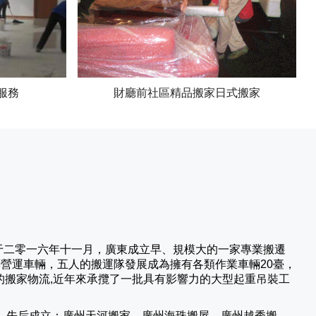
服務
財廳前社區精品搬家日式搬家
于二零一六年十一月，廣東成立早、規模大的一家專業搬遷
輛營運車輛，五人的搬運隊發展成為擁有各類作業車輛20臺，
的搬家物流,近年來承攬了一批具有影響力的大型起重吊裝工
，先后成立：廣州天河搬家、廣州海珠搬屋、廣州越秀搬