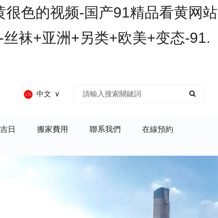
黄很色的视频-国产91精品看黄网站
丝袜+亚洲+另类+欧美+变态-91.
中文
吉日
搬家費用
聯系我們
在線預約