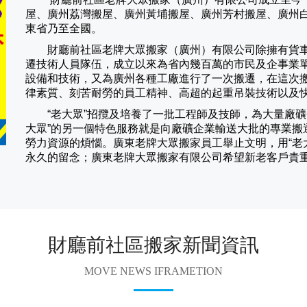
屋、廣州荔灣搬屋、廣州黃埔搬屋、廣州芳村搬屋、廣州
東省乃至全國。
財廳前社區老牌大眾搬家（
廣州
）有限公司除擁有貨
遷技術人員隊伍，成立以來為省內幾百萬的市民及企事業
設備和技術，又為廣州各種工廠進行了一次搬遷，在這次
律素質、刻苦耐勞的員工精神、高超的起重吊裝技術以及
“老大眾”招攬及培養了一批工程師及技師，為大量廠礦企
大眾”的另一個特色服務就是向廠礦企業輸送大批的專業搬
勞力資源的煩惱。廣東老牌大眾搬家員工舉止文明，用“老
永久的留念；廣東老牌大眾搬家有限公司希望新老客戶貴
財廳前社區搬家新聞資訊
MOVE NEWS IFRAMETION