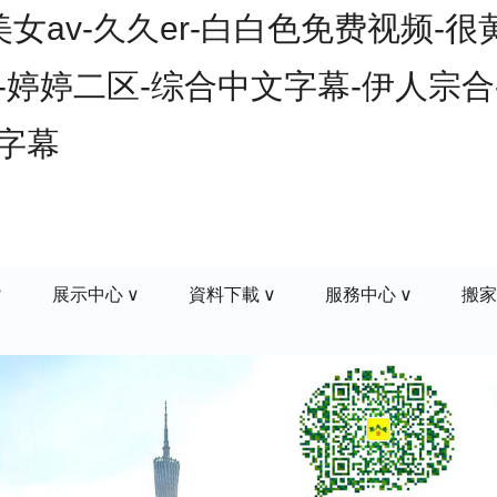
av-久久er-白白色免费视频-很
-婷婷二区-综合中文字幕-伊人宗合-
文字幕
展示中心
資料下載
服務中心
搬家