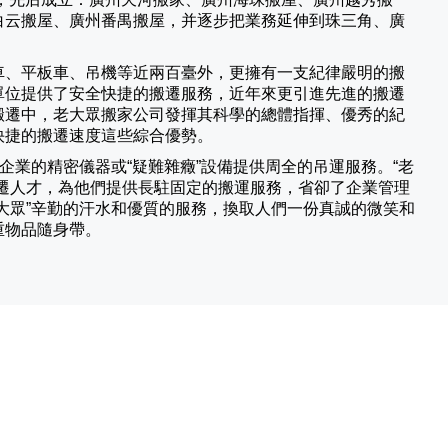
白云搬屋、廣州番禺搬屋，并逐步把業務延伸到珠三角、廣
車、平板車、吊機等近兩百臺外，更擁有一支紀律嚴明的搬
單位提供了安全快捷的搬遷服務，近年來更引進先進的搬遷
搬遷中，老大眾搬家公司發揮其科學的總體指揮、優秀的紀
快捷的搬遷速度這些綜合優勢。
業的精密儀器或“疑難雜癥”設備提供周全的吊運服務。“老
遷人才，為他們提供長駐固定的搬運服務，省卻了企業管理
大眾”辛勤的汗水和優質的服務，換取人們一份真誠的微笑和
重物品隨身帶。