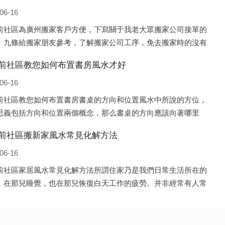
06-16
前社區為廣州搬家客戶方便，下寫關于我老大眾搬家公司接單的
，九條給搬家朋友參考，了解搬家公司工序，免去搬家時的沒有
好的工作，給您及時快速的搬好家。一．電話咨詢：專人接待客
前社區教您如何布置書房風水才好
話咨詢，初步了解客戶搬 家
06-16
前社區教您如何布置書房書桌的方向和位置風水中所說的方位，
思義包括方向和位置兩個概念，那么書桌的方向應該向著哪里
一般來說，將書桌對著門放置比較 好，比如您書房的門是向南
前社區搬新家風水常見化解方法
就將書桌也向著門放置即可；這
06-16
前社區家居風水常見化解方法所謂住家乃是我們日常生活所在的
，在那兒睡覺，也在那兒恢復白天工作的疲勞。并非經常有人常
房子、辦公室之類，人們寢食不在那兒的建筑物，此種房子并非
風水的對象。為什么呢?因為