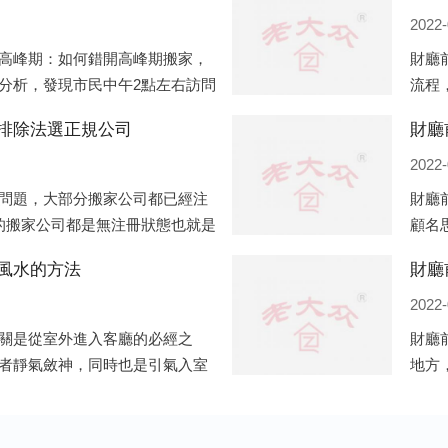
2022-
高峰期：如何錯開高峰期搬家，
財廳
分析，發現市民中午2點左右訪問
流程
9點左右是最多的，預約搬家周六
準備
排除法選正規公司
財廳
戶電
2022-
問題，大部分搬家公司都已經注
財廳
的搬家公司都是無注冊狀態也就是
顧名
各種企業信息展示平臺如雨后春
呢？
風水的方法
財廳
的，
2022-
關是從室外進入客廳的必經之
財廳
者靜氣斂神，同時也是引氣入室
地方
、遮掩的風水作用之外，并且還
住的
家居