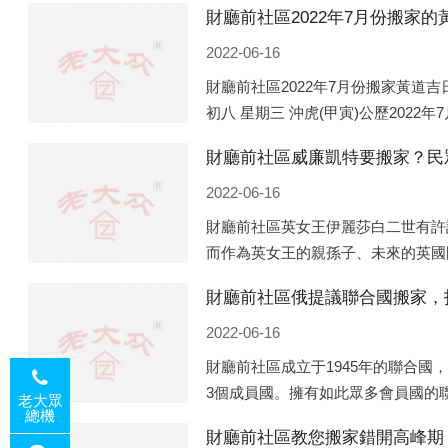
2022-06-16
財廳前社區2022年7月份搬家黃道吉日
初八 星期三 沖虎(甲寅)公歷2022年
猴(庚申)公歷2022年7月13日 農歷
財廳前社區威廉凱特要搬家？民
2022-06-16
財廳前社區英女王伊麗莎白二世有許
而作為英女王的親孫子、未來的英國
女王的房產。目前，威廉凱特以及三
財廳前社區俄提議聯合國搬家，
一處是位于倫敦的肯辛頓宮，一處
2022-06-16
財廳前社區成立于1945年的聯合國
3個成員國。擁有如此眾多會員國的
老大眾
總機
性的國際組織，也是世界上分量最重
財廳前社區教您搬家錯開高峰期
但以美國為首的西方國家