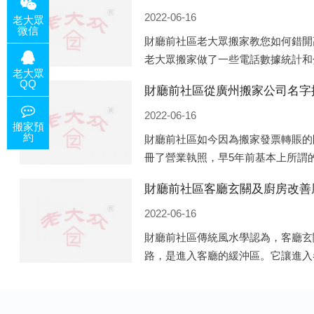
2022-06-16
老大眾
微信
財廳前社區老大眾搬家教您如何錯開
老大眾搬家做了一些電話數據統計和
老大眾
網站的人是最多的，電話咨詢是早上
QQ
財廳前社區從廣州搬家公司名字
和周日是最多的，網上QQ微
2022-06-16
搬家預
約
財廳前社區如今因為搬家發票轉賬的
冊了營業執照，早5年前基本上所謂
無照營業，由于企業注冊量大增所以
財廳前社區客廳玄關及廚房改善
筍般遍地開花，如：天眼查，企
2022-06-16
財廳前社區傳統風水學認為，客廳玄
路，是進入客廳的緩沖區。它讓進入
的必經之道。客廳的玄關除了有防泄
有家居裝飾上的美化作用，因此它設