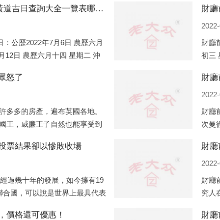
財廳前社區2022年7月份搬家的黃道吉日查詢大全一覽表哪天適合搬家好日子
2022-
：公歷2022年7月6日 農歷六月
財廳前
7月12日 農歷六月十四 星期二 沖
初三 
六月十五 星期三 沖雞
(壬午
眾怒了
2022-
許多多的房產，遍布英國各地。
財廳
國王，威廉王子自然也能享受到
次曼
個孩子有兩個經常居住的地點，
校（
投票結果卻以慘敗收場
財廳
年正
2022-
，經過幾十年的發展，如今擁有19
財廳
聯合國，可以說是世界上最具代表
究人
、有著較高話語權的國際組織。
象變
，價格還可優惠！
財廳
在不