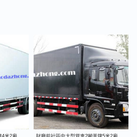
財廳前社區中型貨車1.5噸藍牌4米2廂式貨車
財廳前社區中大型貨車2噸黃牌5米2廂式貨車