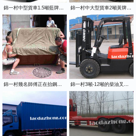
錦一村中型貨車1.5噸藍牌4米2廂式貨車
錦一村中大型貨車2噸黃牌5米2廂式貨車
錦一村幾名師傅正在抬鋼琴上樓
錦一村3噸-12噸的柴油叉車出租