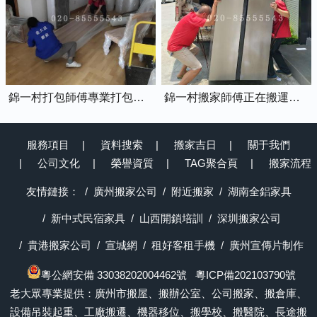
錦一村打包師傅專業打包家具中
錦一村搬家師傅正在搬運冰箱上樓
服務項目
資料搜索
搬家吉日
關于我們
公司文化
榮譽資質
TAG聚合頁
搬家流程
友情鏈接：
廣州搬家公司
附近搬家
湖南全鋁家具
新中式民宿家具
山西開鎖培訓
深圳搬家公司
貴港搬家公司
宣城網
租好客租手機
廣州宣傳片制作
粵公網安備 33038202004462號
粵ICP備202103790號
老大眾專業提供：廣州市搬屋、搬辦公室、公司搬家、搬倉庫、
設備吊裝起重、工廠搬遷、機器移位、搬學校、搬醫院、長途搬