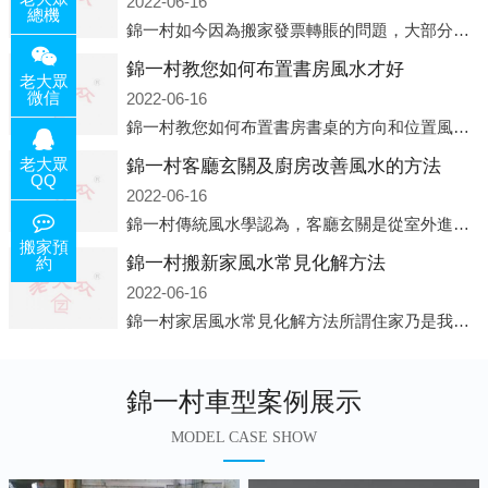
2022-06-16
總機
錦一村如今因為搬家發票轉賬的問題，大部分搬家公司都已經注冊了營業執照，早5年前基本上所謂的搬家公司都是無注冊狀態也就是無照營業，由于企業注冊量大增所以各種企業信息展示平臺如雨后春筍般遍地開花，如：天眼查，企
錦一村教您如何布置書房風水才好
老大眾
微信
2022-06-16
錦一村教您如何布置書房書桌的方向和位置風水中所說的方位，顧名思義包括方向和位置兩個概念，那么書桌的方向應該向著哪里呢？一般來說，將書桌對著門放置比較 好，比如您書房的門是向南的，就將書桌也向著門放置即可；這
老大眾
錦一村客廳玄關及廚房改善風水的方法
QQ
2022-06-16
錦一村傳統風水學認為，客廳玄關是從室外進入客廳的必經之路，是進入客廳的緩沖區。它讓進入者靜氣斂神，同時也是引氣入室的必經之道。客廳的玄關除了有防泄、遮掩的風水作用之外，并且還有家居裝飾上的美化作用，因此它設
搬家預
錦一村搬新家風水常見化解方法
約
2022-06-16
錦一村家居風水常見化解方法所謂住家乃是我們日常生活所在的地方，在那兒睡覺，也在那兒恢復白天工作的疲勞。并非經常有人常住的房子、辦公室之類，人們寢食不在那兒的建筑物，此種房子并非家居風水的對象。為什么呢?因為
錦一村車型案例展示
MODEL CASE SHOW