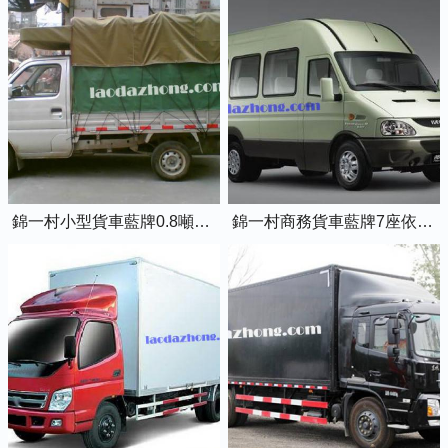
錦一村小型貨車藍牌0.8噸小卡車
錦一村商務貨車藍牌7座依維柯全順車