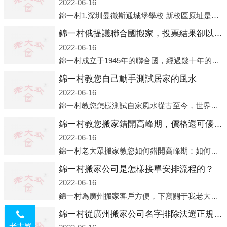
2022-06-16
錦一村1.深圳曼徹斯通城堡學校 新校區原址是蛇口國際據悉，此次曼徹斯通城堡學校搬遷到蛇口新校區的開辦與蛇口外籍人員子女學校（蛇口國際）有很大的關聯。2021年，太子灣實驗部就宣布在2022年正式并入蛇口外籍
錦一村俄提議聯合國搬家，投票結果卻以慘敗收場
2022-06-16
錦一村成立于1945年的聯合國，經過幾十年的發展，如今擁有193個成員國。擁有如此眾多會員國的聯合國，可以說是世界上最具代表性的國際組織，也是世界上分量最重、有著較高話語權的國際組織。但以美國為首的西方國家
錦一村教您自己動手測試居家的風水
2022-06-16
錦一村教您怎樣測試自家風水從古至今，世界各地的人們都在研究人在乾坤中的位置以及它們所形成的關系。通過探究季節轉換、星象變化，并且在所觀測到的自然規律的指導下，人們開始認識到居住在不同住宅中的人，其一生中的財
錦一村教您搬家錯開高峰期，價格還可優惠！
2022-06-16
錦一村老大眾搬家教您如何錯開高峰期：如何錯開高峰期搬家，老大眾搬家做了一些電話數據統計和分析，發現市民中午2點左右訪問網站的人是最多的，電話咨詢是早上9點左右是最多的，預約搬家周六和周日是最多的，網上QQ微
錦一村搬家公司是怎樣接單安排流程的？
2022-06-16
錦一村為廣州搬家客戶方便，下寫關于我老大眾搬家公司接單的流程，九條給搬家朋友參考，了解搬家公司工序，免去搬家時的沒有準備好的工作，給您及時快速的搬好家。一．電話咨詢：專人接待客戶電話咨詢，初步了解客戶搬 家
錦一村從廣州搬家公司名字排除法選正規公司
老大眾