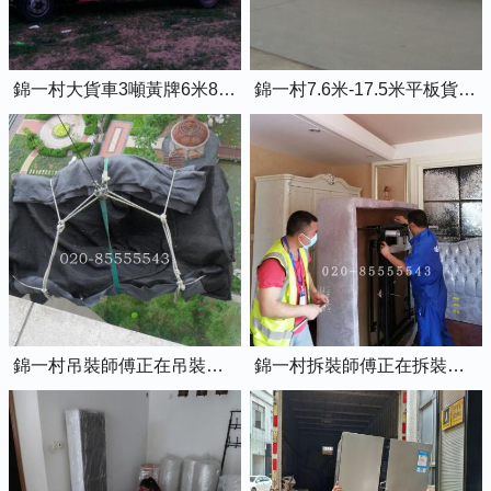
錦一村大貨車3噸黃牌6米8的廂式貨車
錦一村7.6米-17.5米平板貨車出租
錦一村吊裝師傅正在吊裝物品上樓
錦一村拆裝師傅正在拆裝家具