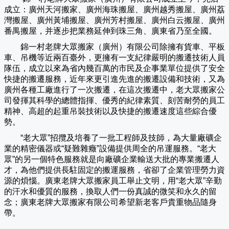
成立：廣州天河搬家、廣州海珠搬屋、廣州越秀搬屋、廣州荔
灣搬屋、廣州黃埔搬屋、廣州芳村搬屋、廣州白云搬屋、廣州
番禺搬屋，并逐步把業務延伸到珠三角、廣東省乃至全國。
錦一村老牌大眾搬家（
廣州
）有限公司除擁有貨車、平板
車、吊機等近兩百臺外，更擁有一支紀律嚴明的搬遷技術人員
隊伍，成立以來為省內幾百萬的市民及企事業單位提供了安全
快捷的搬遷服務，近年來更引進先進的搬遷設備和技術，又為
廣州各種工廠進行了一次搬遷，在這次搬遷中，老大眾搬家公
司發揮其科學的總體指揮、優秀的紀律素質、刻苦耐勞的員工
精神、高超的起重吊裝技術以及快捷的搬遷速度這些綜合優
勢。
“老大眾”招攬及培養了一批工程師及技師，為大量廠礦企
業的精密儀器或“疑難雜癥”設備提供周全的吊運服務。“老大
眾”的另一個特色服務就是向廠礦企業輸送大批的專業搬遷人
才，為他們提供長駐固定的搬運服務，省卻了企業管理勞力資
源的煩惱。廣東老牌大眾搬家員工舉止文明，用“老大眾”辛勤
的汗水和優質的服務，換取人們一份真誠的微笑和永久的留
念；廣東老牌大眾搬家有限公司希望新老客戶貴重物品隨身
帶。