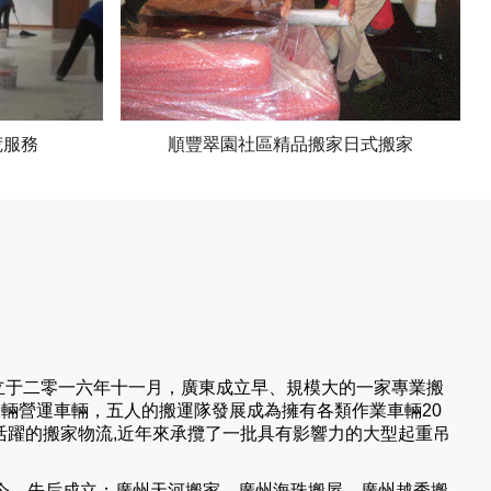
荒服務
順豐翠園社區精品搬家日式搬家
立于二零一六年十一月，廣東成立早、規模大的一家專業搬
二輛營運車輛，五人的搬運隊發展成為擁有各類作業車輛20
活躍的搬家物流,近年來承攬了一批具有影響力的大型起重吊
今，先后成立：廣州天河搬家、廣州海珠搬屋、廣州越秀搬