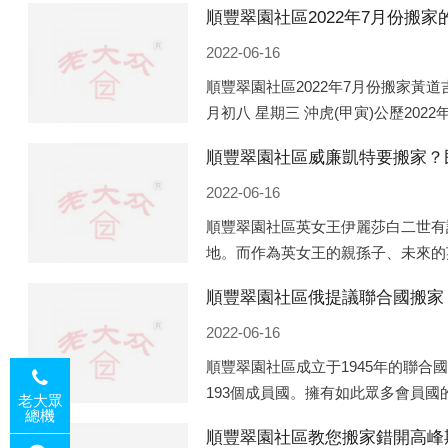
2022-06-16
順豐翠園社區2022年7月份搬家黃道吉
月初八 星期三 沖虎(甲寅)公歷2022
沖猴(庚申)公歷2022年7月13日 農
順豐翠園社區威廉凱特要搬家？
2022-06-16
順豐翠園社區英女王伊麗莎白二世有
地。而作為英女王的親孫子、未來的
受到女王的房產。目前，威廉凱特以
順豐翠園社區俄提議聯合國搬家
點，一處是位于倫敦的肯辛頓宮，一
2022-06-16
順豐翠園社區成立于1945年的聯合
193個成員國。擁有如此眾多會員
老大眾
總機
代表性的國際組織，也是世界上分量
順豐翠園社區教您搬家錯開高峰
織。但以美國為首的西方國家