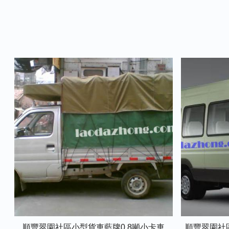
順豐翠園社區小型貨車藍牌0.8噸小卡車