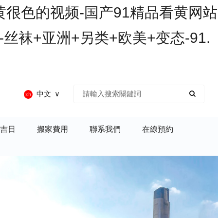
黄很色的视频-国产91精品看黄网站
丝袜+亚洲+另类+欧美+变态-91.
中文
吉日
搬家費用
聯系我們
在線預約