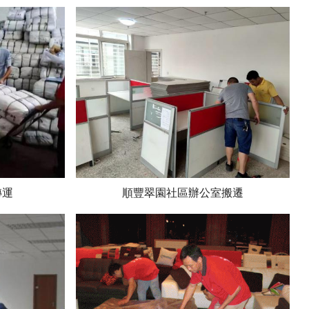
轉運
順豐翠園社區辦公室搬遷