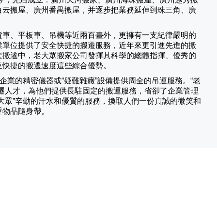
白云搬屋、廣州番禺搬屋，并逐步把業務延伸到珠三角、廣
貨車、平板車、吊機等近兩百臺外，更擁有一支紀律嚴明的
業單位提供了安全快捷的搬遷服務，近年來更引進先進的搬
次搬遷中，老大眾搬家公司發揮其科學的總體指揮、優秀的
及快捷的搬遷速度這些綜合優勢。
業的精密儀器或“疑難雜癥”設備提供周全的吊運服務。“老
遷人才，為他們提供長駐固定的搬運服務，省卻了企業管理
大眾”辛勤的汗水和優質的服務，換取人們一份真誠的微笑和
重物品隨身帶。