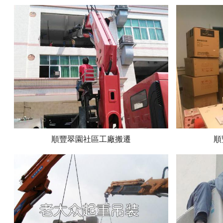
順豐翠園社區工廠搬遷
順