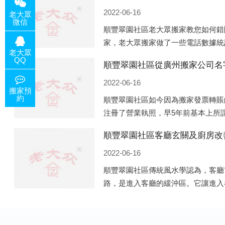
2022-06-16
老大眾
微信
順豐翠園社區老大眾搬家教您如何錯
家，老大眾搬家做了一些電話數據統
老大眾
訪問網站的人是最多的，電話咨詢是
QQ
順豐翠園社區從廣州搬家公司名
周六和周日是最多的，網上QQ微
2022-06-16
搬家預
約
順豐翠園社區如今因為搬家發票轉賬
注冊了營業執照，早5年前基本上所
是無照營業，由于企業注冊量大增所
順豐翠園社區客廳玄關及廚房改
春筍般遍地開花，如：天眼查，企
2022-06-16
順豐翠園社區傳統風水學認為，客廳
路，是進入客廳的緩沖區。它讓進入
的必經之道。客廳的玄關除了有防泄
有家居裝飾上的美化作用，因此它設