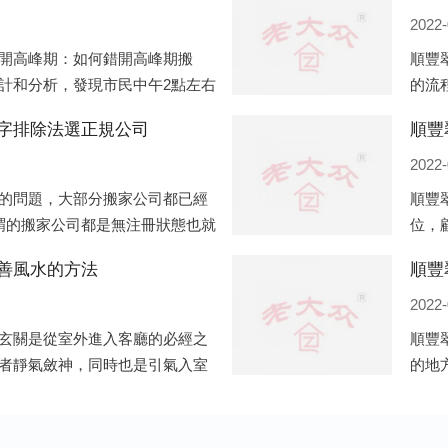
2022-
開高峰期：如何錯開高峰期搬
順豐
計和分析，發現市民中午2點左右
的流
早上9點左右是最多的，預約搬家
有準
字排除法選正規公司
順豐
客戶
2022-
的問題，大部分搬家公司都已經
順豐
謂的搬家公司都是無注冊狀態也就
位，
以各種企業信息展示平臺如雨后
里呢
善風水的方法
順豐
的，
2022-
玄關是從室外進入客廳的必經之
順豐
者靜氣斂神，同時也是引氣入室
的地
、遮掩的風水作用之外，并且還
常住
非家