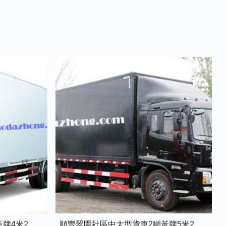
順豐翠園社區中型貨車1.5噸藍牌4米2廂式貨車
順豐翠園社區中大型貨車2噸黃牌5米2廂式貨車