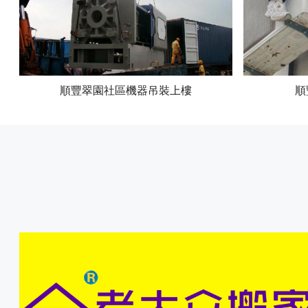
順豐翠園社區機器吊裝上樓
順