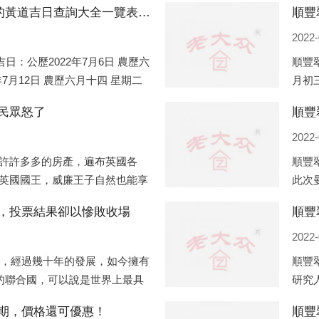
順豐翠園社區2022年7月份搬家的黃道吉日查詢大全一覽表哪天適合搬家好日子
2022-
日：公歷2022年7月6日 農歷六
順豐翠
年7月12日 農歷六月十四 星期二
月初三
歷六月十五 星期三 沖雞
馬(壬
民眾怒了
2022-
許許多多的房產，遍布英國各
順豐
英國國王，威廉王子自然也能享
此次
及三個孩子有兩個經常居住的地
學校
，投票結果卻以慘敗收場
順豐
處
22
2022-
國，經過幾十年的發展，如今擁有
順豐
國的聯合國，可以說是世界上最具
研究
最重、有著較高話語權的國際組
星象
期，價格還可優惠！
順豐
住在