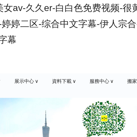
av-久久er-白白色免费视频-很
-婷婷二区-综合中文字幕-伊人宗合-
文字幕
展示中心
資料下載
服務中心
搬家