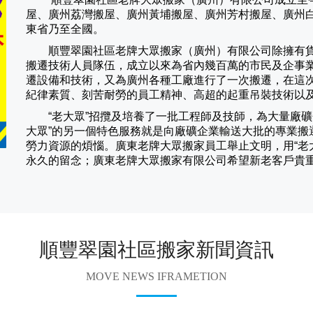
屋、廣州荔灣搬屋、廣州黃埔搬屋、廣州芳村搬屋、廣州
東省乃至全國。
順豐翠園社區老牌大眾搬家（
廣州
）有限公司除擁有
搬遷技術人員隊伍，成立以來為省內幾百萬的市民及企事
遷設備和技術，又為廣州各種工廠進行了一次搬遷，在這
紀律素質、刻苦耐勞的員工精神、高超的起重吊裝技術以
“老大眾”招攬及培養了一批工程師及技師，為大量廠礦企
大眾”的另一個特色服務就是向廠礦企業輸送大批的專業搬
勞力資源的煩惱。廣東老牌大眾搬家員工舉止文明，用“老
永久的留念；廣東老牌大眾搬家有限公司希望新老客戶貴
順豐翠園社區搬家新聞資訊
MOVE NEWS IFRAMETION