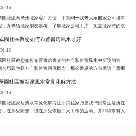
06-16
翠園社區為廣州搬家客戶方便，下寫關于我老大眾搬家公司接單
程，九條給搬家朋友參考，了解搬家公司工序，免去搬家時的沒
備好的工作，給您及時快速的搬好家。一．電話咨詢：專人接待
翠園社區教您如何布置書房風水才好
電話咨詢，初步了解客戶搬 家
06-16
翠園社區教您如何布置書房書桌的方向和位置風水中所說的方
顧名思義包括方向和位置兩個概念，那么書桌的方向應該向著哪
？一般來說，將書桌對著門放置比較 好，比如您書房的門是向南
翠園社區搬新家風水常見化解方法
就將書桌也向著門放置即可；這
06-16
翠園社區家居風水常見化解方法所謂住家乃是我們日常生活所在
方，在那兒睡覺，也在那兒恢復白天工作的疲勞。并非經常有人
的房子、辦公室之類，人們寢食不在那兒的建筑物，此種房子并
居風水的對象。為什么呢?因為