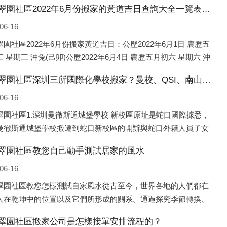
順豐翠園社區2022年6月份搬家的黃道吉日查詢大全一覽表哪天適合搬家好日子
06-16
園社區2022年6月份搬家黃道吉日：公歷2022年6月1日 農歷五
 星期三 沖兔(己卯)公歷2022年6月4日 農歷五月初六 星期六 沖
午)公歷2022年6月8日 農歷五月初十 星期三 沖狗(丙
順豐翠園社區深圳三所國際化學校搬家？曼校、QSI、南山中英文搬走了
06-16
翠園社區1.深圳曼徹斯通城堡學校 新校區原址是蛇口國際據悉，
曼徹斯通城堡學校搬遷到蛇口新校區的開辦與蛇口外籍人員子女
（蛇口國際）有很大的關聯。2021年，太子灣實驗部就宣布在20
翠園社區教您自己動手測試居家的風水
年正式并入蛇口外籍
06-16
翠園社區教您怎樣測試自家風水從古至今，世界各地的人們都在
人在乾坤中的位置以及它們所形成的關系。通過探究季節轉換、
變化，并且在所觀測到的自然規律的指導下，人們開始認識到居
翠園社區搬家公司是怎樣接單安排流程的？
不同住宅中的人，其一生中的財